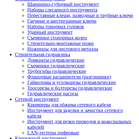
Шарнирно-губцевый инструмент
Наборы слесарного инструмента
Переставные клещи, разводные и трубные ключи
Гаечные и шестигранные ключи
Наборы торцевых головок
Ударный инструмент
Съемники стопорных колец
Строительно-монтажные ножи
Ножницы для листового металла
Строительная гидравлика
Домкраты гидравлические
Съемники гидравлические
Трубогибы гидравлические
Фланцевые расширители (разгонщики)
Гайколомы и уголкорезы гидравлические
Тросорезы и болторезы гидравлические
Гидравлические насосы
Сетевой инструмент
Кримперы для обжима сетевого кабеля
Инструмент для заделки и зачистки сетевого
кабеля
Инструмент для резки проводов и коаксиальных
кабелей
LAN-тестеры цифровые
Крепежный инструмент