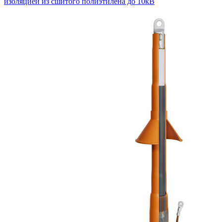
изоляцией из сшитого полиэтилена до 10кВ