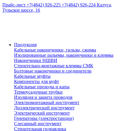
Прайс-лист
+7(4842) 926-225
+7(4842) 926-224
Калуга,
Тульское шоссе, 16
Продукция
Кабельные наконечники, гильзы, сжимы
Изолированные разъемы, наконечники и клеммы
Наконечники НШВИ
Строительно-монтажные клеммы СМК
Болтовые наконечники и соединители
Кабельные муфты
Компоненты для муфт
Кабельные проходы и капы
Термоусадочные трубки
Изоляция и защита проводов
Электромонтажный инструмент
Диэлектрический инструмент
Электрический инструмент
Генераторы (электростанции)
Слесарный инструмент
Строительная гидравлика