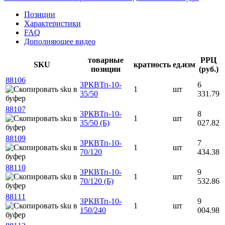
Позиции
Характеристики
FAQ
Дополняющее видео
товарные
РРЦ
SKU
кратность
ед.изм
позиции
(руб.)
88106
3РКВТп-10-
6
1
шт
35/50
331.79
88107
3РКВТп-10-
8
1
шт
35/50 (Б)
027.82
88109
3РКВТп-10-
7
1
шт
70/120
434.38
88110
3РКВТп-10-
9
1
шт
70/120 (Б)
532.86
88111
3РКВТп-10-
9
1
шт
150/240
004.98