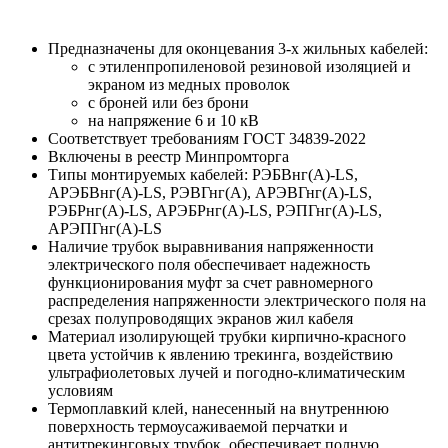
Предназначены для оконцевания 3-х жильных кабелей:
с этиленпропиленовой резиновой изоляцией и
экраном из медных проволок
с броней или без брони
на напряжение 6 и 10 кВ
Соответствует требованиям ГОСТ 34839-2022
Включены в реестр Минпромторга
Типы монтируемых кабелей: РЭБВнг(А)-LS,
АРЭБВнг(А)-LS, РЭВГнг(А), АРЭВГнг(А)-LS,
РЭБРнг(А)-LS, АРЭБРнг(А)-LS, РЭПГнг(А)-LS,
АРЭПГнг(А)-LS
Наличие трубок выравнивания напряженности
электрического поля обеспечивает надежность
функционирования муфт за счет равномерного
распределения напряженности электрического поля на
срезах полупроводящих экранов жил кабеля
Материал изолирующей трубки кирпично-красного
цвета устойчив к явлению трекинга, воздействию
ультрафиолетовых лучей и погодно-климатическим
условиям
Термоплавкий клей, нанесенный на внутреннюю
поверхность термоусаживаемой перчатки и
антитрекинговых трубок, обеспечивает полную