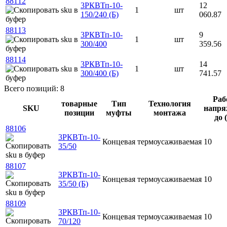
88112
3РКВТп-10-
12
1
шт
150/240 (Б)
060.87
88113
3РКВТп-10-
9
1
шт
300/400
359.56
88114
3РКВТп-10-
14
1
шт
300/400 (Б)
741.57
Всего позиций: 8
Раб
товарные
Тип
Технология
SKU
напря
позиции
муфты
монтажа
до 
88106
3РКВТп-10-
Концевая
термоусаживаемая
10
35/50
88107
3РКВТп-10-
Концевая
термоусаживаемая
10
35/50 (Б)
88109
3РКВТп-10-
Концевая
термоусаживаемая
10
70/120