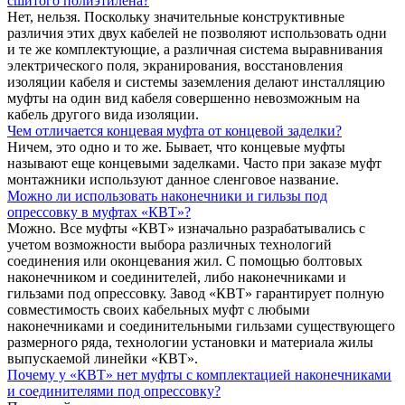
сшитого полиэтилена?
Нет, нельзя. Поскольку значительные конструктивные
различия этих двух кабелей не позволяют использовать одни
и те же комплектующие, а различная система выравнивания
электрического поля, экранирования, восстановления
изоляции кабеля и системы заземления делают инсталляцию
муфты на один вид кабеля совершенно невозможным на
кабель другого вида изоляции.
Чем отличается концевая муфта от концевой заделки?
Ничем, это одно и то же. Бывает, что концевые муфты
называют еще концевыми заделками. Часто при заказе муфт
монтажники используют данное сленговое название.
Можно ли использовать наконечники и гильзы под
опрессовку в муфтах «КВТ»?
Можно. Все муфты «КВТ» изначально разрабатывались с
учетом возможности выбора различных технологий
соединения или оконцевания жил. С помощью болтовых
наконечником и соединителей, либо наконечниками и
гильзами под опрессовку. Завод «КВТ» гарантирует полную
совместимость своих кабельных муфт с любыми
наконечниками и соединительными гильзами существующего
размерного ряда, технологии установки и материала жилы
выпускаемой линейки «КВТ».
Почему у «КВТ» нет муфты с комплектацией наконечниками
и соединителями под опрессовку?