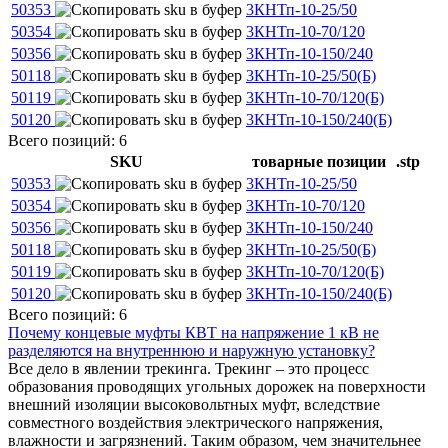
50353
3КНТп-10-25/50
50354
3КНТп-10-70/120
50356
3КНТп-10-150/240
50118
3КНТп-10-25/50(Б)
50119
3КНТп-10-70/120(Б)
50120
3КНТп-10-150/240(Б)
Всего позиций: 6
SKU
товарные позиции
.stp
50353
3КНТп-10-25/50
50354
3КНТп-10-70/120
50356
3КНТп-10-150/240
50118
3КНТп-10-25/50(Б)
50119
3КНТп-10-70/120(Б)
50120
3КНТп-10-150/240(Б)
Всего позиций: 6
Почему концевые муфты КВТ на напряжение 1 кВ не
разделяются на внутреннюю и наружную установку?
Все дело в явлении трекинга. Трекинг – это процесс
образования проводящих угольных дорожек на поверхности
внешний изоляции высоковольтных муфт, вследствие
совместного воздействия электрического напряжения,
влажности и загрязнений. Таким образом, чем значительнее