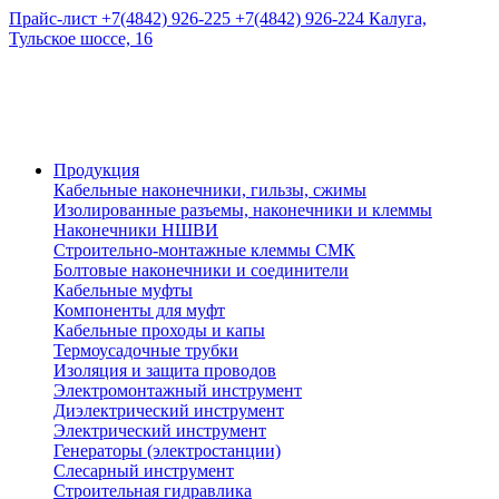
Прайс-лист
+7(4842) 926-225
+7(4842) 926-224
Калуга,
Тульское шоссе, 16
Продукция
Кабельные наконечники, гильзы, сжимы
Изолированные разъемы, наконечники и клеммы
Наконечники НШВИ
Строительно-монтажные клеммы СМК
Болтовые наконечники и соединители
Кабельные муфты
Компоненты для муфт
Кабельные проходы и капы
Термоусадочные трубки
Изоляция и защита проводов
Электромонтажный инструмент
Диэлектрический инструмент
Электрический инструмент
Генераторы (электростанции)
Слесарный инструмент
Строительная гидравлика