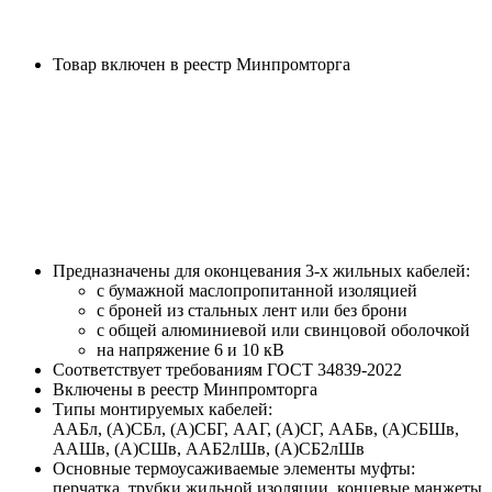
Товар включен в реестр Минпромторга
Предназначены для оконцевания 3-х жильных кабелей:
с бумажной маслопропитанной изоляцией
с броней из стальных лент или без брони
с общей алюминиевой или свинцовой оболочкой
на напряжение 6 и 10 кВ
Соответствует требованиям ГОСТ 34839-2022
Включены в реестр Минпромторга
Типы монтируемых кабелей:
ААБл, (А)СБл, (А)СБГ, ААГ, (А)СГ, ААБв, (А)СБШв,
ААШв, (А)СШв, ААБ2лШв, (А)СБ2лШв
Основные термоусаживаемые элементы муфты:
перчатка, трубки жильной изоляции, концевые манжеты