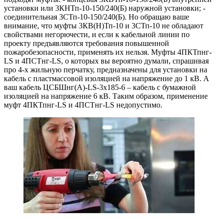
установки или 3КНТп-10-150/240(Б) наружной установки; -
соединительная 3СТп-10-150/240(Б). Но обращаю ваше
внимание, что муфты 3КВ(Н)Тп-10 и 3СТп-10 не обладают
свойствами негорючести, и если к кабельной линии по
проекту предъявляются требования повышенной
пожаробезопасности, применять их нельзя. Муфты 4ПКТпнг-
LS и 4ПСТнг-LS, о которых вы вероятно думали, спрашивая
про 4-х жильную перчатку, предназначены для установки на
кабель с пластмассовой изоляцией на напряжение до 1 кВ. А
ваш кабель ЦСБШнг(А)-LS-3х185-6 – кабель с бумажной
изоляцией на напряжение 6 кВ. Таким образом, применение
муфт 4ПКТпнг-LS и 4ПСТнг-LS недопустимо.