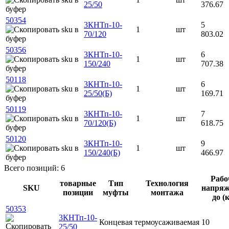
25/50
376.67
50354
3КНТп-10-
5
1
шт
70/120
803.02
50356
3КНТп-10-
6
1
шт
150/240
707.38
50118
3КНТп-10-
6
1
шт
25/50(Б)
169.71
50119
3КНТп-10-
7
1
шт
70/120(Б)
618.75
50120
3КНТп-10-
9
1
шт
150/240(Б)
466.97
Всего позиций: 6
Рабо
товарные
Тип
Технология
SKU
напряж
позиции
муфты
монтажа
до (
50353
3КНТп-10-
Концевая
термоусаживаемая
10
25/50