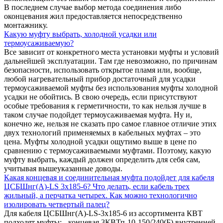
В последнем случае выбор метода соединения либо
оконцевания жил предоставляется непосредственно
монтажнику.
Какую муфту выбрать, холодной усадки или
термоусаживаемую?
Все зависит от конкретного места установки муфты и условий
дальнейшей эксплуатации. Там где невозможно, по причинам
безопасности, использовать открытое пламя или, вообще,
любой нагревательный прибор достаточный для усадки
термоусаживаемой муфты без использования муфты холодной
усадки не обойтись. В свою очередь, если присутствуют
особые требования к герметичности, то как нельзя лучше в
таком случае подойдет термоусаживаемая муфта. Ну и,
конечно же, нельзя не сказать про самое главное отличие этих
двух технологий применяемых в кабельных муфтах – это
цена. Муфты холодной усадки ощутимо выше в цене по
сравнению с термоусаживаемыми муфтами. Поэтому, какую
муфту выбрать, каждый должен определить для себя сам,
учитывая вышеуказанные доводы.
Какая концевая и соединительная муфта подойдет для кабеля
ЦСБШнг(А)-LS 3х185-6? Что делать, если кабель трех
жильный, а перчатка четырех. Как можно технологично
изолировать четвертый палец?
Для кабеля ЦСБШнг(А)-LS-3х185-6 из ассортимента КВТ
подходят муфты: - концевая 3КВТп-10-150/240(Б) внутренней