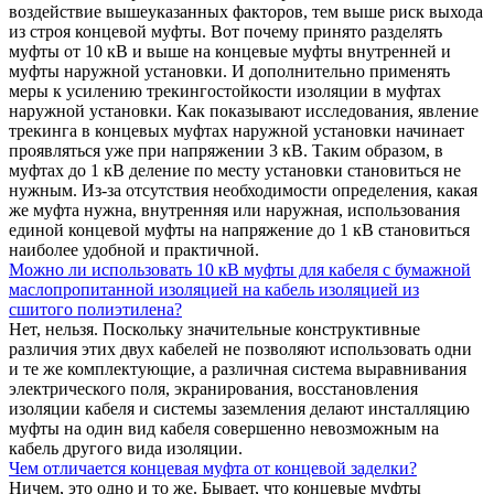
воздействие вышеуказанных факторов, тем выше риск выхода
из строя концевой муфты. Вот почему принято разделять
муфты от 10 кВ и выше на концевые муфты внутренней и
муфты наружной установки. И дополнительно применять
меры к усилению трекингостойкости изоляции в муфтах
наружной установки. Как показывают исследования, явление
трекинга в концевых муфтах наружной установки начинает
проявляться уже при напряжении 3 кВ. Таким образом, в
муфтах до 1 кВ деление по месту установки становиться не
нужным. Из-за отсутствия необходимости определения, какая
же муфта нужна, внутренняя или наружная, использования
единой концевой муфты на напряжение до 1 кВ становиться
наиболее удобной и практичной.
Можно ли использовать 10 кВ муфты для кабеля с бумажной
маслопропитанной изоляцией на кабель изоляцией из
сшитого полиэтилена?
Нет, нельзя. Поскольку значительные конструктивные
различия этих двух кабелей не позволяют использовать одни
и те же комплектующие, а различная система выравнивания
электрического поля, экранирования, восстановления
изоляции кабеля и системы заземления делают инсталляцию
муфты на один вид кабеля совершенно невозможным на
кабель другого вида изоляции.
Чем отличается концевая муфта от концевой заделки?
Ничем, это одно и то же. Бывает, что концевые муфты