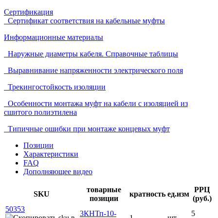
Сертификация
Сертификат соответствия на кабельные муфты
Информационные материалы
Наружные диаметры кабеля. Справочные таблицы
Выравнивание напряженности электрического поля
Трекингостойкость изоляции
Особенности монтажа муфт на кабели с изоляцией из
сшитого полиэтилена
Типичные ошибки при монтаже концевых муфт
Позиции
Характеристики
FAQ
Дополняющее видео
товарные
РРЦ
SKU
кратность
ед.изм
позиции
(руб.)
50353
3КНТп-10-
5
1
шт