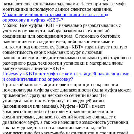
называют еще концевыми заделками. Часто при заказе муфт
монтажники используют данное сленговое название.
Можно ли использовать наконечники и гильзы под
опрессовку в муфтах «КВТ»?
Можно. Все муфты «КВТ» изначально разрабатывались с
учетом возможности выбора различных технологий
соединения или оконцевания жил. С помощью болтовых
наконечником и соединителей, либо наконечниками и
гильзами под опрессовку. Завод «КВТ» гарантирует полную
совместимость своих кабельных муфт с любыми
наконечниками и соединительными гильзами существующего
размерного ряда, технологии установки и материала жилы
выпускаемой линейки «КВТ».
Почему у «КВТ» нет муфты с комплектацией наконечниками
и соединителями под опрессовку?
При такой комплектации теряется принцип сокращения
номенклатуры муфт за счет диапазонности (одна муфта может
применяться сразу на несколько сечений кабеля) и
универсальности к материалу токоведущей жилы
(алюминиевая или медная). Муфты «КВТ» имеют
комплектацию либо с болтовыми наконечниками или
соединителями, диапазон сечений которых совпадает с
диапазоном муфт, а так же имеющих возможность установки,
как на медные, так и на алюминиевые жилы, либо
комплектацию без каких-либо наконечников и соединителей.