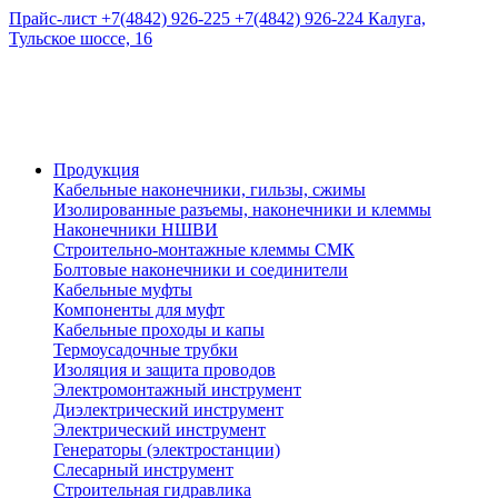
Прайс-лист
+7(4842) 926-225
+7(4842) 926-224
Калуга,
Тульское шоссе, 16
Продукция
Кабельные наконечники, гильзы, сжимы
Изолированные разъемы, наконечники и клеммы
Наконечники НШВИ
Строительно-монтажные клеммы СМК
Болтовые наконечники и соединители
Кабельные муфты
Компоненты для муфт
Кабельные проходы и капы
Термоусадочные трубки
Изоляция и защита проводов
Электромонтажный инструмент
Диэлектрический инструмент
Электрический инструмент
Генераторы (электростанции)
Слесарный инструмент
Строительная гидравлика