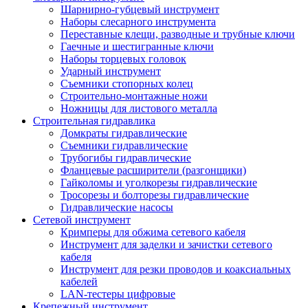
Шарнирно-губцевый инструмент
Наборы слесарного инструмента
Переставные клещи, разводные и трубные ключи
Гаечные и шестигранные ключи
Наборы торцевых головок
Ударный инструмент
Съемники стопорных колец
Строительно-монтажные ножи
Ножницы для листового металла
Строительная гидравлика
Домкраты гидравлические
Съемники гидравлические
Трубогибы гидравлические
Фланцевые расширители (разгонщики)
Гайколомы и уголкорезы гидравлические
Тросорезы и болторезы гидравлические
Гидравлические насосы
Сетевой инструмент
Кримперы для обжима сетевого кабеля
Инструмент для заделки и зачистки сетевого
кабеля
Инструмент для резки проводов и коаксиальных
кабелей
LAN-тестеры цифровые
Крепежный инструмент