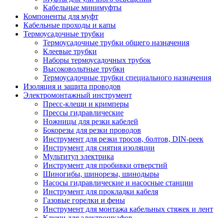
Кабельные минимуфты
Компоненты для муфт
Кабельные проходы и капы
Термоусадочные трубки
Термоусадочные трубки общего назначения
Клеевые трубки
Наборы термоусадочных трубок
Высоковольтные трубки
Термоусадочные трубки специального назначения
Изоляция и защита проводов
Электромонтажный инструмент
Пресс-клещи и кримперы
Прессы гидравлические
Ножницы для резки кабелей
Бокорезы для резки проводов
Инструмент для резки тросов, болтов, DIN-реек
Инструмент для снятия изоляции
Мультитул электрика
Инструмент для пробивки отверстий
Шиногибы, шинорезы, шинодыры
Насосы гидравлические и насосные станции
Инструмент для прокладки кабеля
Газовые горелки и фены
Инструмент для монтажа кабельных стяжек и лент
Ключи для электрошкафов