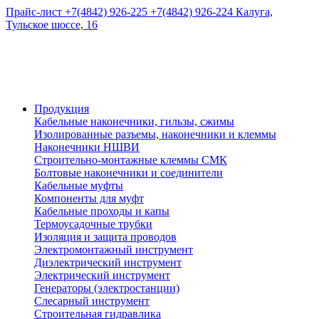
Прайс-лист
+7(4842) 926-225
+7(4842) 926-224
Калуга,
Тульское шоссе, 16
Продукция
Кабельные наконечники, гильзы, сжимы
Изолированные разъемы, наконечники и клеммы
Наконечники НШВИ
Строительно-монтажные клеммы СМК
Болтовые наконечники и соединители
Кабельные муфты
Компоненты для муфт
Кабельные проходы и капы
Термоусадочные трубки
Изоляция и защита проводов
Электромонтажный инструмент
Диэлектрический инструмент
Электрический инструмент
Генераторы (электростанции)
Слесарный инструмент
Строительная гидравлика