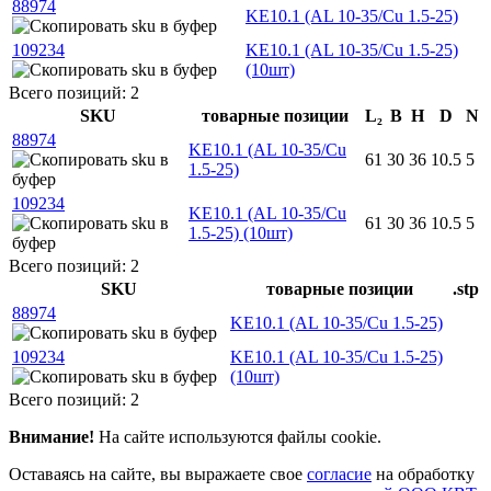
88974
KE10.1 (AL 10-35/Cu 1.5-25)
109234
KE10.1 (AL 10-35/Cu 1.5-25)
(10шт)
Всего позиций: 2
SKU
товарные позиции
L₂
B
H
D
N
88974
KE10.1 (AL 10-35/Cu
61
30
36
10.5
5
1.5-25)
109234
KE10.1 (AL 10-35/Cu
61
30
36
10.5
5
1.5-25) (10шт)
Всего позиций: 2
SKU
товарные позиции
.stp
88974
KE10.1 (AL 10-35/Cu 1.5-25)
109234
KE10.1 (AL 10-35/Cu 1.5-25)
(10шт)
Всего позиций: 2
Внимание!
На сайте используются файлы cookie.
Оставаясь на сайте, вы выражаете свое
согласие
на обработку