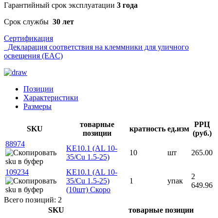
Гарантийный срок эксплуатации
3 года
Срок службы
30 лет
Сертификация
Декларация соответствия на клеммники для уличного
освещения (EAC)
Позиции
Характеристики
Размеры
товарные
РРЦ
SKU
кратность
ед.изм
позиции
(руб.)
88974
KE10.1 (AL 10-
10
шт
265.00
35/Cu 1.5-25)
109234
KE10.1 (AL 10-
2
35/Cu 1.5-25)
1
упак
649.96
(10шт)
Скоро
Всего позиций: 2
SKU
товарные позиции