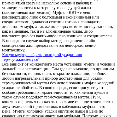
применяться сразу на несколько сечений кабеля) и
универсальности к материалу токоведущей жилы
(алюминиевая или медная). Муфты «КВТ» имеют
комплектацию либо с болтовыми наконечниками или
соединителями, диапазон сечений которых совпадает с
диапазоном муфт, а так же имеющих возможность установки,
как на медные, так и на алюминиевые жилы, либо
комплектацию без каких-либо наконечников и соединителей.
В последнем случае выбор метода соединения либо
оконцевания жил предоставляется непосредственно
монтажнику.
Какую муфту выбрать, холодной усадки или
термоусаживаемую?
Все зависит от конкретного места установки муфты и условий
дальнейшей эксплуатации. Там где невозможно, по причинам
безопасности, использовать открытое пламя или, вообще,
любой нагревательный прибор достаточный для усадки
термоусаживаемой муфты без использования муфты холодной
усадки не обойтись. В свою очередь, если присутствуют
особые требования к герметичности, то как нельзя лучше в
таком случае подойдет термоусаживаемая муфта. Ну и,
конечно же, нельзя не сказать про самое главное отличие этих
двух технологий применяемых в кабельных муфтах – это
цена. Муфты холодной усадки ощутимо выше в цене по
сравнению с термоусаживаемыми муфтами. Поэтому, какую