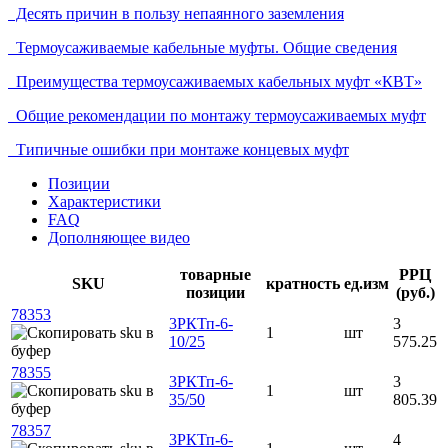
Десять причин в пользу непаянного заземления
Термоусаживаемые кабельные муфты. Общие сведения
Преимущества термоусаживаемых кабельных муфт «КВТ»
Общие рекомендации по монтажу термоусаживаемых муфт
Типичные ошибки при монтаже концевых муфт
Позиции
Характеристики
FAQ
Дополняющее видео
товарные
РРЦ
SKU
кратность
ед.изм
позиции
(руб.)
78353
3РКТп-6-
3
1
шт
10/25
575.25
78355
3РКТп-6-
3
1
шт
35/50
805.39
78357
3РКТп-6-
4