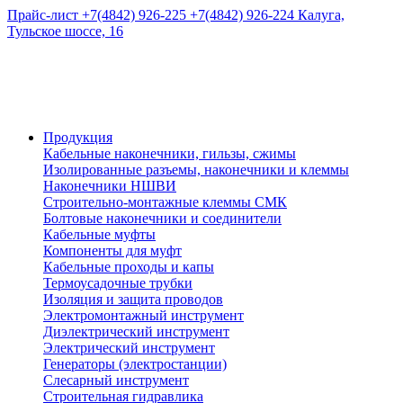
Прайс-лист
+7(4842) 926-225
+7(4842) 926-224
Калуга,
Тульское шоссе, 16
Продукция
Кабельные наконечники, гильзы, сжимы
Изолированные разъемы, наконечники и клеммы
Наконечники НШВИ
Строительно-монтажные клеммы СМК
Болтовые наконечники и соединители
Кабельные муфты
Компоненты для муфт
Кабельные проходы и капы
Термоусадочные трубки
Изоляция и защита проводов
Электромонтажный инструмент
Диэлектрический инструмент
Электрический инструмент
Генераторы (электростанции)
Слесарный инструмент
Строительная гидравлика