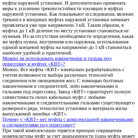
муфты наружной установки. И дополнительно применять
меры к усилению трекингостойкости изоляции в муфтах
наружной установки. Как показывают исследования, явление
трекинга в концевых муфтах наружной установки начинает
проявляться уже при напряжении 3 кВ. Таким образом, в
муфтах до 1 кВ деление по месту установки становиться не
нужным. Из-за отсутствия необходимости определения, какая
же муфта нужна, внутренняя или наружная, использования
единой концевой муфты на напряжение до 1 кВ становиться
наиболее удобной и практичной.
Можно ли использовать наконечники и гильзы под
опрессовку в муфтах «КВТ»?
Можно. Все муфты «КВТ» изначально разрабатывались с
учетом возможности выбора различных технологий
соединения или оконцевания жил. С помощью болтовых
наконечником и соединителей, либо наконечниками и
гильзами под опрессовку. Завод «КВТ» гарантирует полную
совместимость своих кабельных муфт с любыми
наконечниками и соединительными гильзами существующего
размерного ряда, технологии установки и материала жилы
выпускаемой линейки «КВТ».
Почему у «КВТ» нет муфты с комплектацией наконечниками
и соединителями под опрессовку?
При такой комплектации теряется принцип сокращения
номенклатуры муфт за счет диапазонности (одна муфта может