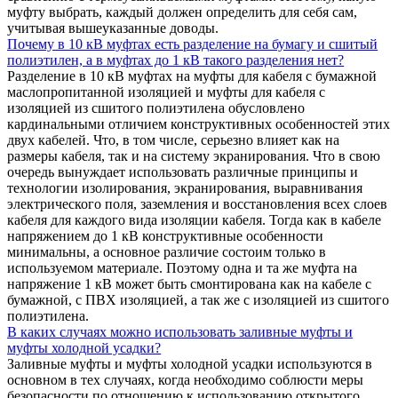
муфту выбрать, каждый должен определить для себя сам,
учитывая вышеуказанные доводы.
Почему в 10 кВ муфтах есть разделение на бумагу и сшитый
полиэтилен, а в муфтах до 1 кВ такого разделения нет?
Разделение в 10 кВ муфтах на муфты для кабеля с бумажной
маслопропитанной изоляцией и муфты для кабеля с
изоляцией из сшитого полиэтилена обусловлено
кардинальными отличием конструктивных особенностей этих
двух кабелей. Что, в том числе, серьезно влияет как на
размеры кабеля, так и на систему экранирования. Что в свою
очередь вынуждает использовать различные принципы и
технологии изолирования, экранирования, выравнивания
электрического поля, заземления и восстановления всех слоев
кабеля для каждого вида изоляции кабеля. Тогда как в кабеле
напряжением до 1 кВ конструктивные особенности
минимальны, а основное различие состоим только в
используемом материале. Поэтому одна и та же муфта на
напряжение 1 кВ может быть смонтирована как на кабеле с
бумажной, с ПВХ изоляцией, а так же с изоляцией из сшитого
полиэтилена.
В каких случаях можно использовать заливные муфты и
муфты холодной усадки?
Заливные муфты и муфты холодной усадки используются в
основном в тех случаях, когда необходимо соблюсти меры
безопасности по отношению к использованию открытого