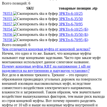
Всего позиций: 6
SKU
товарные позиции
.stp
78353
3РКТп-6-10/25
78355
3РКТп-6-35/50
78357
3РКТп-6-70/95
78354
3РКТп-6-10/25 (Б)
78356
3РКТп-6-35/50 (Б)
78358
3РКТп-6-70/95 (Б)
Всего позиций: 6
Чем отличается концевая муфта от концевой заделки?
Ничем, это одно и то же. Бывает, что концевые муфты
называют еще концевыми заделками. Часто при заказе муфт
монтажники используют данное сленговое название.
Почему концевые муфты КВТ на напряжение 1 кВ не
разделяются на внутреннюю и наружную установку?
Все дело в явлении трекинга. Трекинг – это процесс
образования проводящих угольных дорожек на поверхности
внешний изоляции высоковольтных муфт, вследствие
совместного воздействия электрического напряжения,
влажности и загрязнений. Таким образом, чем значительнее
воздействие вышеуказанных факторов, тем выше риск выхода
из строя концевой муфты. Вот почему принято разделять
муфты от 10 кВ и выше на концевые муфты внутренней и