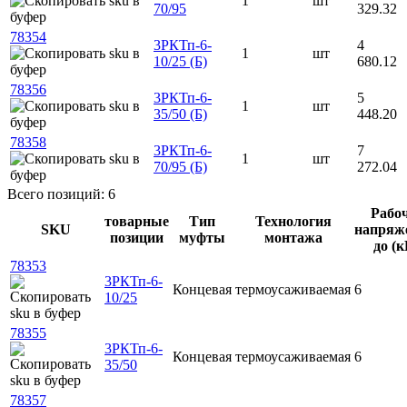
1
шт
70/95
329.32
78354
3РКТп-6-
4
1
шт
10/25 (Б)
680.12
78356
3РКТп-6-
5
1
шт
35/50 (Б)
448.20
78358
3РКТп-6-
7
1
шт
70/95 (Б)
272.04
Всего позиций: 6
Рабо
товарные
Тип
Технология
SKU
напряж
позиции
муфты
монтажа
до (к
78353
3РКТп-6-
Концевая
термоусаживаемая
6
10/25
78355
3РКТп-6-
Концевая
термоусаживаемая
6
35/50
78357