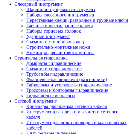
Слесарный инструмент
Шарнирно-губцевый инструмент
Наборы слесарного инструмента
Переставные клещи, разводные и трубные ключи
Гаечные и шестигранные ключи
Наборы торцевых головок
Ударный инструмент
Съемники стопорных колец
Строительно-монтажные ножи
Ножницы для листового металла
Строительная гидравлика
Домкраты гидравлические
Съемники гидравлические
Трубогибы гидравлические
Фланцевые расширители (разгонщики)
Гайколомы и уголкорезы гидравлические
Тросорезы и болторезы гидравлические
Гидравлические насосы
Сетевой инструмент
Кримперы для обжима сетевого кабеля
Инструмент для заделки и зачистки сетевого
кабеля
Инструмент для резки проводов и коаксиальных
кабелей
LAN-тестеры цифровые