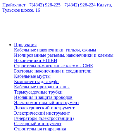
Прайс-лист
+7(4842) 926-225
+7(4842) 926-224
Калуга,
Тульское шоссе, 16
Продукция
Кабельные наконечники, гильзы, сжимы
Изолированные разъемы, наконечники и клеммы
Наконечники НШВИ
Строительно-монтажные клеммы СМК
Болтовые наконечники и соединители
Кабельные муфты
Компоненты для муфт
Кабельные проходы и капы
Термоусадочные трубки
Изоляция и защита проводов
Электромонтажный инструмент
Диэлектрический инструмент
Электрический инструмент
Генераторы (электростанции)
Слесарный инструмент
Строительная гидравлика