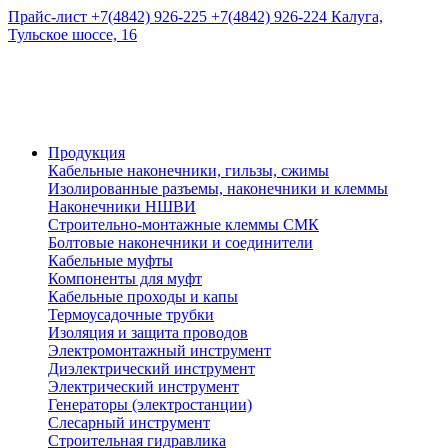
Прайс-лист
+7(4842) 926-225
+7(4842) 926-224
Калуга,
Тульское шоссе, 16
Продукция
Кабельные наконечники, гильзы, сжимы
Изолированные разъемы, наконечники и клеммы
Наконечники НШВИ
Строительно-монтажные клеммы СМК
Болтовые наконечники и соединители
Кабельные муфты
Компоненты для муфт
Кабельные проходы и капы
Термоусадочные трубки
Изоляция и защита проводов
Электромонтажный инструмент
Диэлектрический инструмент
Электрический инструмент
Генераторы (электростанции)
Слесарный инструмент
Строительная гидравлика