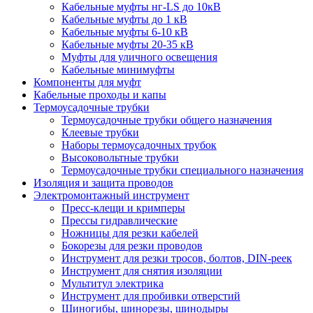
Кабельные муфты нг-LS до 10кВ
Кабельные муфты до 1 кВ
Кабельные муфты 6-10 кВ
Кабельные муфты 20-35 кВ
Муфты для уличного освещения
Кабельные минимуфты
Компоненты для муфт
Кабельные проходы и капы
Термоусадочные трубки
Термоусадочные трубки общего назначения
Клеевые трубки
Наборы термоусадочных трубок
Высоковольтные трубки
Термоусадочные трубки специального назначения
Изоляция и защита проводов
Электромонтажный инструмент
Пресс-клещи и кримперы
Прессы гидравлические
Ножницы для резки кабелей
Бокорезы для резки проводов
Инструмент для резки тросов, болтов, DIN-реек
Инструмент для снятия изоляции
Мультитул электрика
Инструмент для пробивки отверстий
Шиногибы, шинорезы, шинодыры