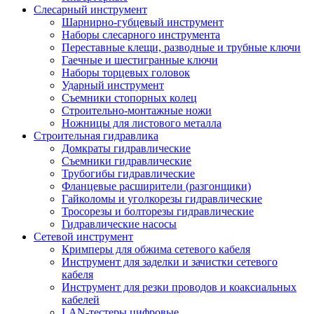
Слесарный инструмент
Шарнирно-губцевый инструмент
Наборы слесарного инструмента
Переставные клещи, разводные и трубные ключи
Гаечные и шестигранные ключи
Наборы торцевых головок
Ударный инструмент
Съемники стопорных колец
Строительно-монтажные ножи
Ножницы для листового металла
Строительная гидравлика
Домкраты гидравлические
Съемники гидравлические
Трубогибы гидравлические
Фланцевые расширители (разгонщики)
Гайколомы и уголкорезы гидравлические
Тросорезы и болторезы гидравлические
Гидравлические насосы
Сетевой инструмент
Кримперы для обжима сетевого кабеля
Инструмент для заделки и зачистки сетевого
кабеля
Инструмент для резки проводов и коаксиальных
кабелей
LAN-тестеры цифровые