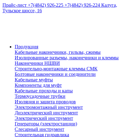
Прайс-лист
+7(4842) 926-225
+7(4842) 926-224
Калуга,
Тульское шоссе, 16
Продукция
Кабельные наконечники, гильзы, сжимы
Изолированные разъемы, наконечники и клеммы
Наконечники НШВИ
Строительно-монтажные клеммы СМК
Болтовые наконечники и соединители
Кабельные муфты
Компоненты для муфт
Кабельные проходы и капы
Термоусадочные трубки
Изоляция и защита проводов
Электромонтажный инструмент
Диэлектрический инструмент
Электрический инструмент
Генераторы (электростанции)
Слесарный инструмент
Строительная гидравлика