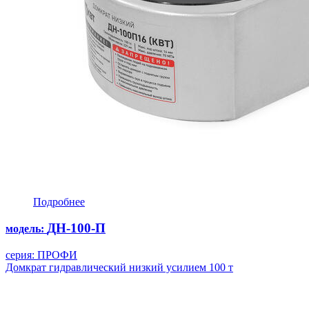
Подробнее
ДН-100-П
модель:
серия: ПРОФИ
Домкрат гидравлический низкий усилием 100 т