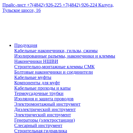
Прайс-лист
+7(4842) 926-225
+7(4842) 926-224
Калуга,
Тульское шоссе, 16
Продукция
Кабельные наконечники, гильзы, сжимы
Изолированные разъемы, наконечники и клеммы
Наконечники НШВИ
Строительно-монтажные клеммы СМК
Болтовые наконечники и соединители
Кабельные муфты
Компоненты для муфт
Кабельные проходы и капы
Термоусадочные трубки
Изоляция и защита проводов
Электромонтажный инструмент
Диэлектрический инструмент
Электрический инструмент
Генераторы (электростанции)
Слесарный инструмент
Строительная гидравлика