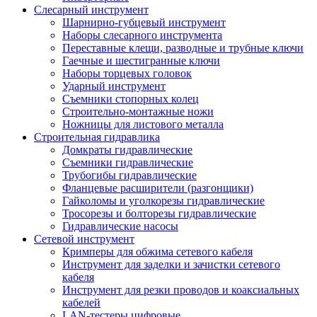
Слесарный инструмент
Шарнирно-губцевый инструмент
Наборы слесарного инструмента
Переставные клещи, разводные и трубные ключи
Гаечные и шестигранные ключи
Наборы торцевых головок
Ударный инструмент
Съемники стопорных колец
Строительно-монтажные ножи
Ножницы для листового металла
Строительная гидравлика
Домкраты гидравлические
Съемники гидравлические
Трубогибы гидравлические
Фланцевые расширители (разгонщики)
Гайколомы и уголкорезы гидравлические
Тросорезы и болторезы гидравлические
Гидравлические насосы
Сетевой инструмент
Кримперы для обжима сетевого кабеля
Инструмент для заделки и зачистки сетевого
кабеля
Инструмент для резки проводов и коаксиальных
кабелей
LAN-тестеры цифровые