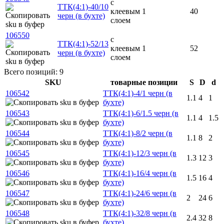
с
ТТК(4:1)-40/10
клеевым
1
40
черн (в бухте)
слоем
106550
с
ТТК(4:1)-52/13
клеевым
1
52
черн (в бухте)
слоем
Всего позиций: 9
SKU
товарные позиции
S
D
d
106542
ТТК(4:1)-4/1 черн (в
1.1
4
1
бухте)
106543
ТТК(4:1)-6/1.5 черн (в
1.1
4
1.5
бухте)
106544
ТТК(4:1)-8/2 черн (в
1.1
8
2
бухте)
106545
ТТК(4:1)-12/3 черн (в
1.3
12
3
бухте)
106546
ТТК(4:1)-16/4 черн (в
1.5
16
4
бухте)
106547
ТТК(4:1)-24/6 черн (в
2
24
6
бухте)
106548
ТТК(4:1)-32/8 черн (в
2.4
32
8
бухте)