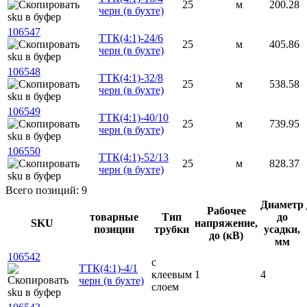
25
м
200.28
черн (в бухте)
106547
ТТК(4:1)-24/6
25
м
405.86
черн (в бухте)
106548
ТТК(4:1)-32/8
25
м
538.58
черн (в бухте)
106549
ТТК(4:1)-40/10
25
м
739.95
черн (в бухте)
106550
ТТК(4:1)-52/13
25
м
828.37
черн (в бухте)
Всего позиций: 9
Диаметр
Рабочее
товарные
Тип
до
SKU
напряжение,
позиции
трубки
усадки,
до (кВ)
мм
106542
с
ТТК(4:1)-4/1
клеевым
1
4
черн (в бухте)
слоем