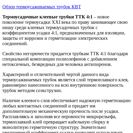
Обзор термоусаживаемых трубок КВТ
Термоусадочные клеевые трубки ТТК 4:1
– новое
поколение термоусадки ХХI века по праву занимающее свою
нишу среди клеевых термоусадочных трубок с
коэффициентом усадки 4:1, предназначенных для изоляции,
защиты от коррозии и герметизации электрических
соединений.
Свойство негорючести придается трубкам ТТК 4:1 благодаря
специальной композиции полиолефинов с добавлением
нетоксичных, безвредных для человека антипиренов.
Характерной и отличительной чертой данного вида
термоусажвиаемых трубок является слой термоплавкого клея,
равномерно нанесенного на всю внутреннюю поверхность
трубок методом соэкструзии.
Наличие клеевого слоя обеспечивает надежную герметизацию
любых контактных соединений и придает им
дополнительную механическую прочность после усадки.
Расплавляясь и заполняя все неровности микрорельефа,
термоплавкий клей превращает кабельную сборку в
монолитную герметичную структуру. Значительно
увеличенный коэффициент усадки позволяет использовать