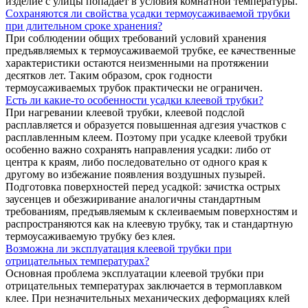
изделие с улицы попадает в условия комнатной температуры.
Сохраняются ли свойства усадки термоусаживаемой трубки
при длительном сроке хранения?
При соблюдении общих требований условий хранения
предъявляемых к термоусаживаемой трубке, ее качественные
характеристики остаются неизменными на протяжении
десятков лет. Таким образом, срок годности
термоусаживаемых трубок практически не ограничен.
Есть ли какие-то особенности усадки клеевой трубки?
При нагревании клеевой трубки, клеевой подслой
расплавляется и образуется повышенная адгезия участков с
расплавленным клеем. Поэтому при усадке клеевой трубки
особенно важно сохранять направления усадки: либо от
центра к краям, либо последовательно от одного края к
другому во избежание появления воздушных пузырей.
Подготовка поверхностей перед усадкой: зачистка острых
заусенцев и обезжиривание аналогичны стандартным
требованиям, предъявляемым к склеиваемым поверхностям и
распространяются как на клеевую трубку, так и стандартную
термоусаживаемую трубку без клея.
Возможна ли эксплуатация клеевой трубки при
отрицательных температурах?
Основная проблема эксплуатации клеевой трубки при
отрицательных температурах заключается в термоплавком
клее. При незначительных механических деформациях клей