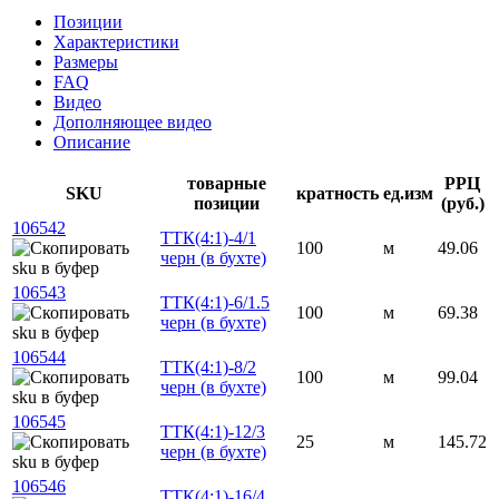
Позиции
Характеристики
Размеры
FAQ
Видео
Дополняющее видео
Описание
товарные
РРЦ
SKU
кратность
ед.изм
позиции
(руб.)
106542
ТТК(4:1)-4/1
100
м
49.06
черн (в бухте)
106543
ТТК(4:1)-6/1.5
100
м
69.38
черн (в бухте)
106544
ТТК(4:1)-8/2
100
м
99.04
черн (в бухте)
106545
ТТК(4:1)-12/3
25
м
145.72
черн (в бухте)
106546
ТТК(4:1)-16/4