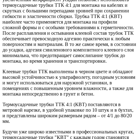
термоусадочные трубки ТТК 4:1 для монтажа на кабелях и
скрутках с большими перепадами уровней при сохранении
гибкости и эластичности сборки. Трубка ТТК 4:1 (КВТ)
наиболее часто применяется для монтажа на профили
сложной формы и с особыми требованиями к герметичности.
После расплавления и остывания клеевой состав трубок ТТК
обеспечивает превосходную адгезию практически к любым
поверхностям и материалам. В то же самое время, в состоянии
до усадки, адгезия сэвиленового композитного клеевого слоя
минимальна, что предотвращает самослипание трубок до
монтажа, во время хранения и транспортировки.
Клеевые трубки ТТК выполнены в черном цвете и обладают
высокой устойчивостью к ультрафиолету, погодным условиям
и могут использоваться для наружной установки, в
помещениях с повышенным уровнем влажности, а также для
монтажа непосредственно в грунт и бетон.
Термоусадочные трубки ТТК 4:1 (КВТ) поставляются в
метровой нарезке, в удобной упаковке по 10 штук и в бухтах,
и представлены широким размерным рядом – от 4/1 до 80/20
мм.
Будучи уже широко известными в профессиональных кругах,
термоусадочные трубки "КВТ" с каждым годом становятся