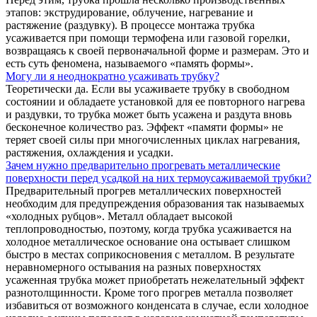
этапов: экструдирование, облучение, нагревание и
растяжение (раздувку). В процессе монтажа трубка
усаживается при помощи термофена или газовой горелки,
возвращаясь к своей первоначальной форме и размерам. Это и
есть суть феномена, называемого «память формы».
Могу ли я неоднократно усаживать трубку?
Теоретически да. Если вы усаживаете трубку в свободном
состоянии и обладаете установкой для ее повторного нагрева
и раздувки, то трубка может быть усажена и раздута вновь
бесконечное количество раз. Эффект «памяти формы» не
теряет своей силы при многочисленных циклах нагревания,
растяжения, охлаждения и усадки.
Зачем нужно предварительно прогревать металлические
поверхности перед усадкой на них термоусаживаемой трубки?
Предварительный прогрев металлических поверхностей
необходим для предупреждения образования так называемых
«холодных рубцов». Металл обладает высокой
теплопроводностью, поэтому, когда трубка усаживается на
холодное металлическое основание она остывает слишком
быстро в местах соприкосновения с металлом. В результате
неравномерного остывания на разных поверхностях
усаженная трубка может приобретать нежелательный эффект
разнотолщинности. Кроме того прогрев металла позволяет
избавиться от возможного конденсата в случае, если холодное