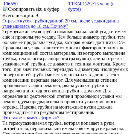
106550
ТТК(4:1)-52/13 черн (в
бухте)
Всего позиций: 9
Отрезал кусок трубки длиной 20 см, после усадки длина
уменьшилась до 18 см. Почему?
Термоусаживаемая трубка помимо радиальной усадки имеет
еще и продольную усадку. Чем больше диаметр трубки, тем
больше ее продольная усадка, которая может достигать 15%.
Продольная усадка зависит от многих факторов, таких как
композиционный состав материала, из которого выполнена
трубка, технология расширения (раздувки), длина отрезка
усаживаемой трубки, ее диаметр и техника монтажа. Кроме
того, при значительных перепадах в диаметрах изолируемых
поверхностей трубка может уменьшаться в длине за счет
компенсации перепада высот. Для уменьшения степени
продольной усадки рекомендована усадка трубки в
направлении от одного конца трубки к другому. Для
определения фактической степени продольной усадки мы
рекомендуем предварительно провести усадку мерного
отрезка. Нарезка трубки на монтажные куски должна
производиться по результатам тестирования.
Что такое «память формы»?
Та термоусаживаемая трубка, которая попадает в руки
потребителя, первоначально имела совсем другие размеры.
Перед этим, трубка прошла несколько производственных