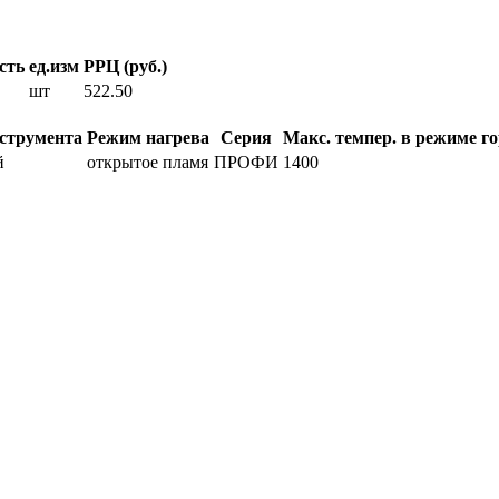
сть
ед.изм
РРЦ (руб.)
шт
522.50
струмента
Режим нагрева
Серия
Макс. темпер. в режиме го
й
открытое пламя
ПРОФИ
1400