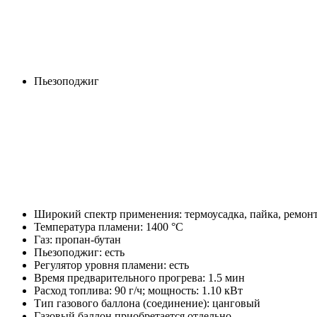
Пьезоподжиг
Широкий спектр применения: термоусадка, пайка, ремонтн
Температура пламени: 1400 °C
Газ: пропан-бутан
Пьезоподжиг: есть
Регулятор уровня пламени: есть
Время предварительного прогрева: 1.5 мин
Расход топлива: 90 г/ч; мощность: 1.10 кВт
Тип газового баллона (соединение): цанговый
Газовый баллон приобретается отдельно