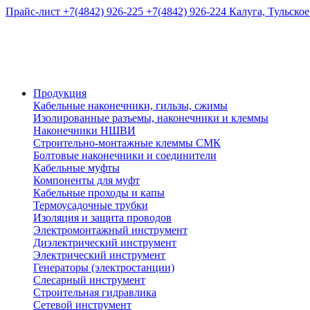
Прайс-лист
+7(4842) 926-225
+7(4842) 926-224
Калуга, Тульское
Продукция
Кабельные наконечники, гильзы, сжимы
Изолированные разъемы, наконечники и клеммы
Наконечники НШВИ
Строительно-монтажные клеммы СМК
Болтовые наконечники и соединители
Кабельные муфты
Компоненты для муфт
Кабельные проходы и капы
Термоусадочные трубки
Изоляция и защита проводов
Электромонтажный инструмент
Диэлектрический инструмент
Электрический инструмент
Генераторы (электростанции)
Слесарный инструмент
Строительная гидравлика
Сетевой инструмент