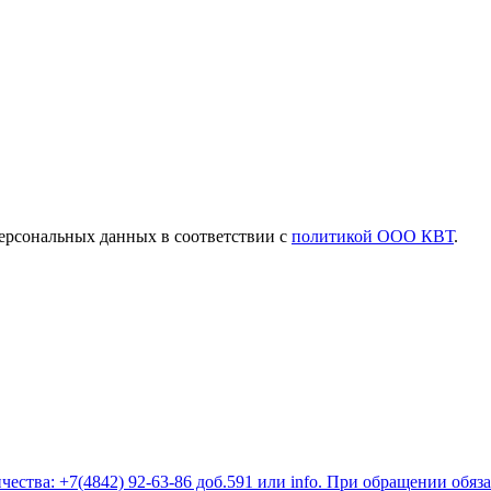
ерсональных данных в соответствии с
политикой ООО КВТ
.
ества: +7(4842) 92-63-86 доб.591 или
info
. При обращении обяз