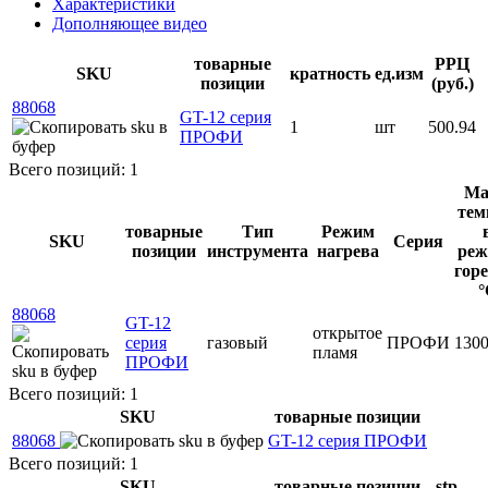
Характеристики
Дополняющее видео
товарные
РРЦ
SKU
кратность
ед.изм
позиции
(руб.)
88068
GT-12 серия
1
шт
500.94
ПРОФИ
Всего позиций: 1
Ма
тем
товарные
Тип
Режим
SKU
Серия
позиции
инструмента
нагрева
реж
горе
°
88068
GT-12
открытое
серия
газовый
ПРОФИ
130
пламя
ПРОФИ
Всего позиций: 1
SKU
товарные позиции
88068
GT-12 серия ПРОФИ
Всего позиций: 1
SKU
товарные позиции
.stp