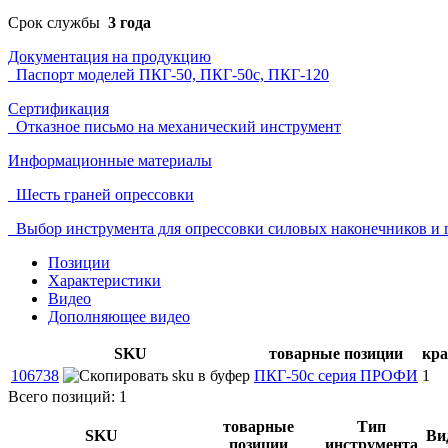
Срок службы
3 года
Документация на продукцию
Паспорт моделей ПКГ-50, ПКГ-50c, ПКГ-120
Сертификация
Отказное письмо на механический инструмент
Информационные материалы
Шесть граней опрессовки
Выбор инструмента для опрессовки силовых наконечников и 
Позиции
Характеристики
Видео
Дополняющее видео
SKU
товарные позиции
кра
106738
ПКГ-50с серия ПРОФИ
1
Всего позиций: 1
товарные
Тип
SKU
Ви
позиции
инструмента