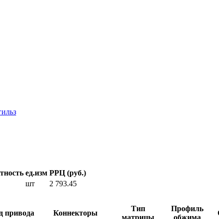
гильз
тность
ед.изм
РРЦ (руб.)
шт
2 793.45
Тип
Профиль
д привода
Коннекторы
матрицы
обжима