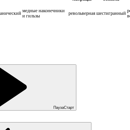
медные наконечники
р
анический
револьверная
шестигранный
и гильзы
в
Пауза
Старт