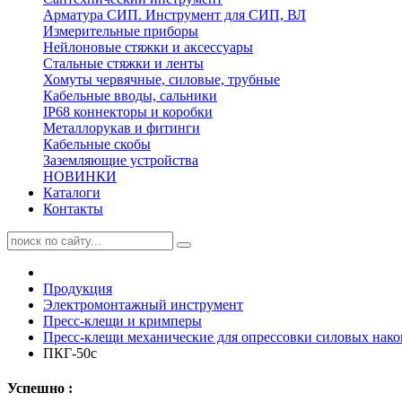
Арматура СИП. Инструмент для СИП, ВЛ
Измерительные приборы
Нейлоновые стяжки и аксессуары
Стальные стяжки и ленты
Хомуты червячные, силовые, трубные
Кабельные вводы, сальники
IP68 коннекторы и коробки
Металлорукав и фитинги
Кабельные скобы
Заземляющие устройства
НОВИНКИ
Каталоги
Контакты
Продукция
Электромонтажный инструмент
Пресс-клещи и кримперы
Пресс-клещи механические для опрессовки силовых нако
ПКГ-50с
Успешно :