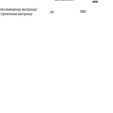
мм
евольверная матрица/
да
380
строенная матрица