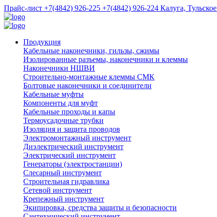
Прайс-лист
+7(4842) 926-225
+7(4842) 926-224
Калуга, Тульское
Продукция
Кабельные наконечники, гильзы, сжимы
Изолированные разъемы, наконечники и клеммы
Наконечники НШВИ
Строительно-монтажные клеммы СМК
Болтовые наконечники и соединители
Кабельные муфты
Компоненты для муфт
Кабельные проходы и капы
Термоусадочные трубки
Изоляция и защита проводов
Электромонтажный инструмент
Диэлектрический инструмент
Электрический инструмент
Генераторы (электростанции)
Слесарный инструмент
Строительная гидравлика
Сетевой инструмент
Крепежный инструмент
Экипировка, средства защиты и безопасности
Сантехнический инструмент