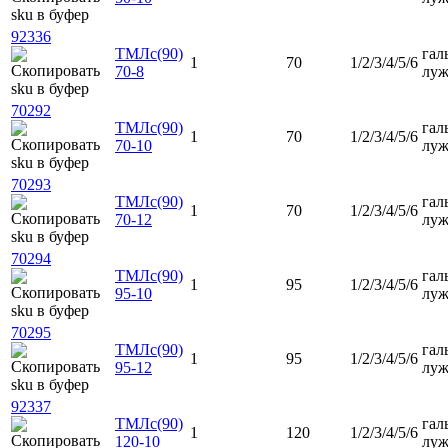
92336
ТМЛс(90)
гал
1
70
1/2/3/4/5/6
70-8
луж
70292
ТМЛс(90)
гал
1
70
1/2/3/4/5/6
70-10
луж
70293
ТМЛс(90)
гал
1
70
1/2/3/4/5/6
70-12
луж
70294
ТМЛс(90)
гал
1
95
1/2/3/4/5/6
95-10
луж
70295
ТМЛс(90)
гал
1
95
1/2/3/4/5/6
95-12
луж
92337
ТМЛс(90)
гал
1
120
1/2/3/4/5/6
120-10
луж