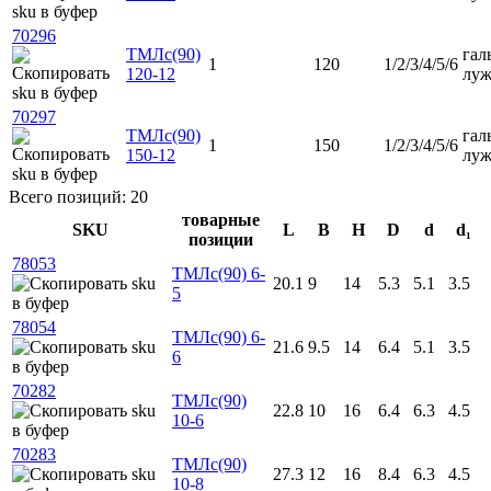
70296
ТМЛс(90)
гал
1
120
1/2/3/4/5/6
120-12
луж
70297
ТМЛс(90)
гал
1
150
1/2/3/4/5/6
150-12
луж
Всего позиций: 20
товарные
SKU
L
B
H
D
d
d₁
позиции
78053
ТМЛс(90) 6-
20.1
9
14
5.3
5.1
3.5
5
78054
ТМЛс(90) 6-
21.6
9.5
14
6.4
5.1
3.5
6
70282
ТМЛс(90)
22.8
10
16
6.4
6.3
4.5
10-6
70283
ТМЛс(90)
27.3
12
16
8.4
6.3
4.5
10-8