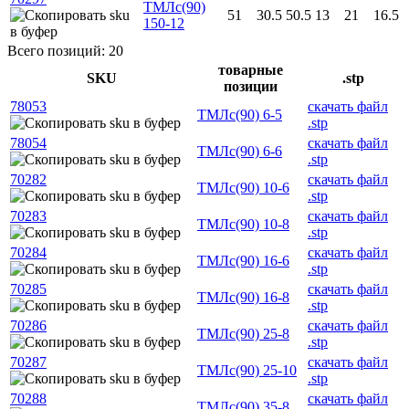
ТМЛс(90)
51
30.5
50.5
13
21
16.5
150-12
Всего позиций: 20
товарные
SKU
.stp
позиции
78053
скачать файл
ТМЛс(90) 6-5
.stp
78054
скачать файл
ТМЛс(90) 6-6
.stp
70282
скачать файл
ТМЛс(90) 10-6
.stp
70283
скачать файл
ТМЛс(90) 10-8
.stp
70284
скачать файл
ТМЛс(90) 16-6
.stp
70285
скачать файл
ТМЛс(90) 16-8
.stp
70286
скачать файл
ТМЛс(90) 25-8
.stp
70287
скачать файл
ТМЛс(90) 25-10
.stp
70288
скачать файл
ТМЛс(90) 35-8