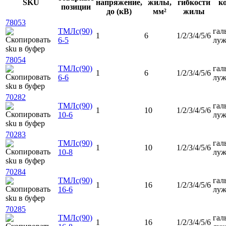
SKU
напряжение,
жилы,
гибкости
к
позиции
до (кВ)
мм²
жилы
78053
ТМЛс(90)
гал
1
6
1/2/3/4/5/6
6-5
луж
78054
ТМЛс(90)
гал
1
6
1/2/3/4/5/6
6-6
луж
70282
ТМЛс(90)
гал
1
10
1/2/3/4/5/6
10-6
луж
70283
ТМЛс(90)
гал
1
10
1/2/3/4/5/6
10-8
луж
70284
ТМЛс(90)
гал
1
16
1/2/3/4/5/6
16-6
луж
70285
ТМЛс(90)
гал
1
16
1/2/3/4/5/6