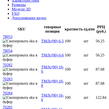
Характеристики
Размеры
Модели 3D
FAQ
Дополняющее видео
товарные
РРЦ
SKU
кратность
ед.изм
позиции
(руб.)
78053
ТМЛс(90) 6-5
100
шт
56.25
78054
ТМЛс(90) 6-6
100
шт
56.25
70282
ТМЛс(90) 10-
100
шт
87.68
6
70283
ТМЛс(90) 10-
100
шт
87.68
8
70284
ТМЛс(90) 16-
100
шт
122.84
6
70285