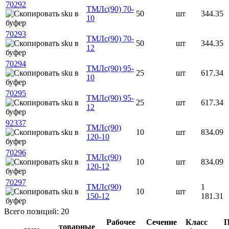
70292
ТМЛс(90) 70-
50
шт
344.35
10
70293
ТМЛс(90) 70-
50
шт
344.35
12
70294
ТМЛс(90) 95-
25
шт
617.34
10
70295
ТМЛс(90) 95-
25
шт
617.34
12
92337
ТМЛс(90)
10
шт
834.09
120-10
70296
ТМЛс(90)
10
шт
834.09
120-12
70297
ТМЛс(90)
1
10
шт
150-12
181.31
Всего позиций: 20
Рабочее
Сечение
Класс
П
товарные