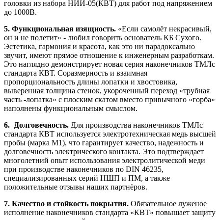
головки из набора НИИ-05(КВТ) для работ под напряжением
до 1000В.
5. Функциональная изящность.
«Если самолёт некрасивый,
он и не полетит» - любил говорить основатель КБ Сухого.
Эстетика, гармония и красота, как это ни парадоксально
звучит, имеют прямое отношение к инженерным разработкам.
Это наглядно демонстрирует новая
серия наконечников ТМЛс
стандарта КВТ
. Соразмерность и взаимная
пропорциональность длины лопатки и хвостовика,
выверенная толщина стенок, укороченный переход «трубная
часть -лопатка» с плоским скатом вместо привычного «горба»
наполнены функциональным смыслом.
6. Долговечность.
Для производства наконечников ТМЛс
стандарта КВТ используется электротехническая медь высшей
пробы (марка М1), что гарантирует качество, надежность и
долговечность электрического контакта. Это подтверждает
многолетний опыт использования электролитической меди
при производстве наконечников по DIN 46235,
специализированных серий
НШП
и
ПМ
, а также
положительные отзывы наших партнёров.
7. Качество и стойкость покрытия.
Обязательное луженое
исполнение наконечников стандарта «КВТ» повышает защиту