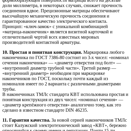
формообразующей поверхности матрицы всего на десятые
доли миллиметра, в некоторых случаях, снижает прочность
соединения вдвое. Прецизионные матрицы обеспечивают
высочайшую механическую прочность соединения и
гарантированное качество электрического контакта.
Принцип: «ключ-замок» с уникальной комбинацией
«матрица-наконечник» является визитной карточкой и
отличительной чертой всех известных мировых
производителей контактной арматуры.
10. Простая и понятная конструкция.
Маркировка любого
наконечника по ГОСТ 7386-80 состоит из 3-х чисел: «номинал
сечения наконечника» — «диаметр отверстия под болт» —
«внутренний диаметр трубной части». Третий размер —
«внутренний диаметр» необходим при маркировке
наконечников по ГОСТ, поскольку почти каждый из
номиналов имеет по 2 варианта с различными диаметрами
трубы.
В наконечниках ТМЛс стандарта КВТ использована простая и
понятная конструкция из двух чисел: «номинал сечения» —
«диаметр крепёжного отверстия» аналогично тому, как это
сделано в известном стандарте DIN 46235.
11. Гарантия качества.
За новой серией наконечников ТМЛс
стоит
Калужский электротехнический завод «КВТ»
, бережно
относящийся к своему имени и репутации. Почти 15-ти