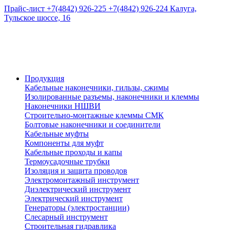
Прайс-лист
+7(4842) 926-225
+7(4842) 926-224
Калуга,
Тульское шоссе, 16
Продукция
Кабельные наконечники, гильзы, сжимы
Изолированные разъемы, наконечники и клеммы
Наконечники НШВИ
Строительно-монтажные клеммы СМК
Болтовые наконечники и соединители
Кабельные муфты
Компоненты для муфт
Кабельные проходы и капы
Термоусадочные трубки
Изоляция и защита проводов
Электромонтажный инструмент
Диэлектрический инструмент
Электрический инструмент
Генераторы (электростанции)
Слесарный инструмент
Строительная гидравлика