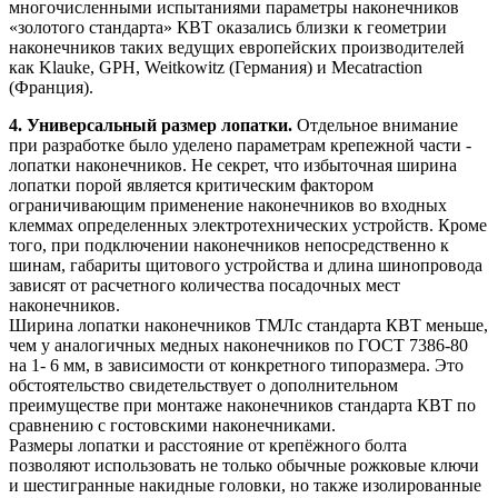
многочисленными испытаниями параметры наконечников
«золотого стандарта» КВТ оказались близки к геометрии
наконечников таких ведущих европейских производителей
как Klauke, GPH, Weitkowitz (Германия) и Mecatraction
(Франция).
4. Универсальный размер лопатки.
Отдельное внимание
при разработке было уделено параметрам крепежной части -
лопатки наконечников. Не секрет, что избыточная ширина
лопатки порой является критическим фактором
ограничивающим применение наконечников во входных
клеммах определенных электротехнических устройств. Кроме
того, при подключении наконечников непосредственно к
шинам, габариты щитового устройства и длина шинопровода
зависят от расчетного количества посадочных мест
наконечников.
Ширина лопатки наконечников ТМЛс стандарта КВТ меньше,
чем у аналогичных
медных наконечников
по ГОСТ 7386-80
на 1- 6 мм, в зависимости от конкретного типоразмера. Это
обстоятельство свидетельствует о дополнительном
преимуществе при монтаже наконечников стандарта КВТ по
сравнению с гостовскими наконечниками.
Размеры лопатки и расстояние от крепёжного болта
позволяют использовать не только обычные рожковые ключи
и шестигранные накидные головки, но также изолированные