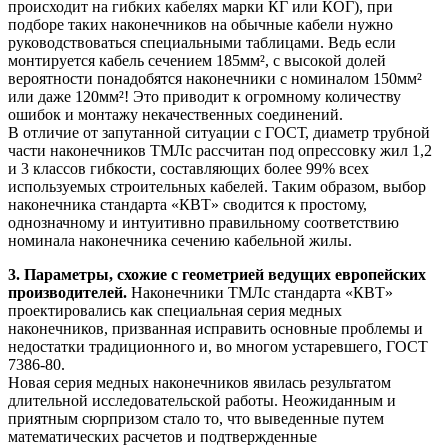
происходит на гибких кабелях марки КГ или КОГ), при
подборе таких наконечников на обычные кабели нужно
руководствоваться
специальными таблицами
. Ведь если
монтируется кабель сечением 185мм², с высокой долей
вероятности понадобятся наконечники с номиналом 150мм²
или даже 120мм²! Это приводит к огромному количеству
ошибок и монтажу некачественных соединений.
В отличие от запутанной ситуации с ГОСТ, диаметр трубной
части наконечников ТМЛс рассчитан под опрессовку жил 1,2
и 3 классов гибкости, составляющих более 99% всех
используемых строительных кабелей. Таким образом, выбор
наконечника стандарта «КВТ» сводится к простому,
однозначному и интуитивно правильному соответствию
номинала наконечника сечению кабельной жилы.
3. Параметры, схожие с геометрией ведущих европейских
производителей.
Наконечники ТМЛс
стандарта «КВТ»
проектировались как специальная серия медных
наконечников, призванная исправить основные проблемы и
недостатки традиционного и, во многом устаревшего, ГОСТ
7386-80.
Новая серия медных наконечников явилась результатом
длительной исследовательской работы. Неожиданным и
приятным сюрпризом стало то, что выведенные путем
математических расчетов и подтвержденные