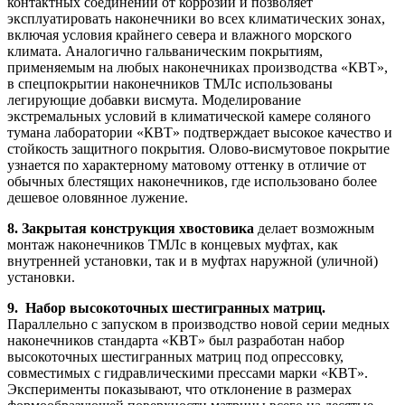
контактных соединений от коррозии и позволяет
эксплуатировать наконечники во всех климатических зонах,
включая условия крайнего севера и влажного морского
климата. Аналогично гальваническим покрытиям,
применяемым на любых наконечниках производства «КВТ»,
в спецпокрытии наконечников ТМЛс использованы
легирующие добавки висмута. Моделирование
экстремальных условий в климатической камере соляного
тумана лаборатории «КВТ» подтверждает высокое качество и
стойкость защитного покрытия. Олово-висмутовое покрытие
узнается по характерному матовому оттенку в отличие от
обычных блестящих наконечников, где использовано более
дешевое оловянное лужение.
8. Закрытая конструкция хвостовика
делает возможным
монтаж наконечников ТМЛс в
концевых муфтах
, как
внутренней установки, так и в муфтах наружной (уличной)
установки.
9. Набор
высокоточных шестигранных матриц.
Параллельно с запуском в производство новой серии медных
наконечников стандарта «КВТ» был разработан набор
высокоточных шестигранных матриц под опрессовку
,
совместимых с гидравлическими прессами марки «КВТ».
Эксперименты показывают, что отклонение в размерах