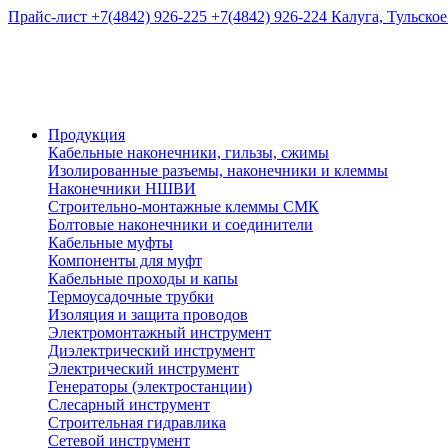
Прайс-лист
+7(4842) 926-225
+7(4842) 926-224
Калуга, Тульское
Продукция
Кабельные наконечники, гильзы, сжимы
Изолированные разъемы, наконечники и клеммы
Наконечники НШВИ
Строительно-монтажные клеммы СМК
Болтовые наконечники и соединители
Кабельные муфты
Компоненты для муфт
Кабельные проходы и капы
Термоусадочные трубки
Изоляция и защита проводов
Электромонтажный инструмент
Диэлектрический инструмент
Электрический инструмент
Генераторы (электростанции)
Слесарный инструмент
Строительная гидравлика
Сетевой инструмент