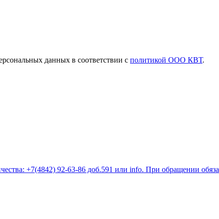
ерсональных данных в соответствии с
политикой ООО КВТ
.
ества: +7(4842) 92-63-86 доб.591 или
info
. При обращении обяз