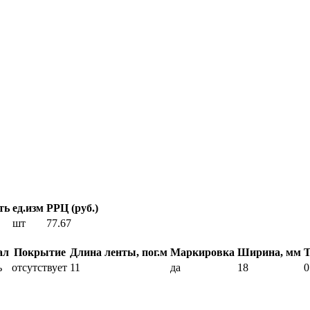
ть
ед.изм
РРЦ (руб.)
шт
77.67
ал
Покрытие
Длина ленты, пог.м
Маркировка
Ширина, мм
Т
ь
отсутствует
11
да
18
0