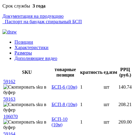
Срок службы
3 года
Документация на продукцию
Паспорт на бандаж спиральный БСП
Позиции
Характеристики
Размеры
Дополняющее видео
товарные
РРЦ
SKU
кратность
ед.изм
позиции
(руб.)
59162
БСП-6 (10м)
1
шт
140.74
59163
БСП-8 (10м)
1
шт
208.21
106070
БСП-10
1
шт
269.00
(10м)
59164