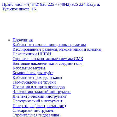
Прайс-лист
+7(4842) 926-225
+7(4842) 926-224
Калуга,
Тульское шоссе, 16
Продукция
Кабельные наконечники, гильзы, сжимы
Изолированные разъемы, наконечники и клеммы
Наконечники НШВИ
Строительно-монтажные клеммы СМК
Болтовые наконечники и соединители
Кабельные муфты
Компоненты для муфт
Кабельные проходы и капы
Термоусадочные трубки
Изоляция и защита проводов
Электромонтажный инструмент
Диэлектрический инструмент
Электрический инструмент
Генераторы (электростанции)
Слесарный инструмент
Строительная гидравлика