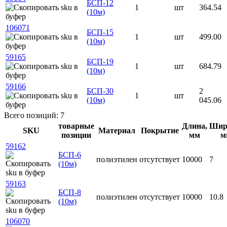
БСП-12
1
шт
364.54
(10м)
106071
БСП-15
1
шт
499.00
(10м)
59165
БСП-19
1
шт
684.79
(10м)
59166
БСП-30
2
1
шт
(10м)
045.06
Всего позиций: 7
товарные
Длина,
Шир
SKU
Материал
Покрытие
позиции
мм
м
59162
БСП-6
полиэтилен
отсутствует
10000
7
(10м)
59163
БСП-8
полиэтилен
отсутствует
10000
10.8
(10м)
106070