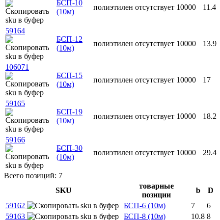
БСП-10
полиэтилен
отсутствует
10000
11.4
(10м)
59164
БСП-12
полиэтилен
отсутствует
10000
13.9
(10м)
106071
БСП-15
полиэтилен
отсутствует
10000
17
(10м)
59165
БСП-19
полиэтилен
отсутствует
10000
18.2
(10м)
59166
БСП-30
полиэтилен
отсутствует
10000
29.4
(10м)
Всего позиций: 7
товарные
SKU
b
D
позиции
59162
БСП-6 (10м)
7
6
59163
БСП-8 (10м)
10.8
8