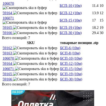
106070
БСП-10 (10м)
11.4
10
59164
БСП-12 (10м)
13.9
12
106071
БСП-15 (10м)
17
15
59165
БСП-19 (10м)
18.2
19
59166
БСП-30 (10м)
29.4
30
Всего позиций: 7
SKU
товарные позиции
.stp
59162
БСП-6 (10м)
59163
БСП-8 (10м)
106070
БСП-10 (10м)
59164
БСП-12 (10м)
106071
БСП-15 (10м)
59165
БСП-19 (10м)
59166
БСП-30 (10м)
Всего позиций: 7