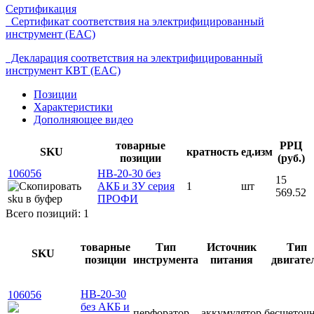
Сертификация
Сертификат соответствия на электрифицированный
инструмент (EAC)
Декларация соответствия на электрифицированный
инструмент КВТ (EAC)
Позиции
Характеристики
Дополняющее видео
товарные
РРЦ
SKU
кратность
ед.изм
позиции
(руб.)
106056
HB-20-30 без
15
АКБ и ЗУ серия
1
шт
569.52
ПРОФИ
Всего позиций: 1
товарные
Тип
Источник
Тип
SKU
позиции
инструмента
питания
двигате
HB-20-30
106056
без АКБ и
перфоратор
аккумулятор
бесщеточ