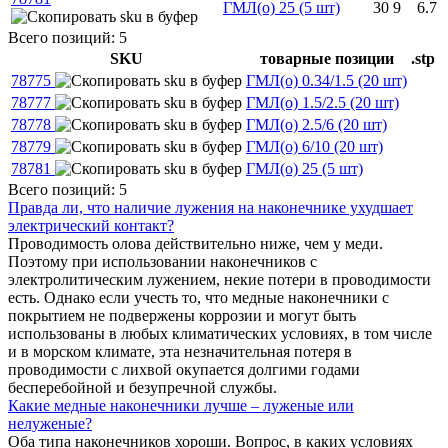
ГМЛ(о) 25 (5 шт)
30
9
6.7
Всего позиций: 5
SKU
товарные позиции
.stp
78775
ГМЛ(о) 0.34/1.5 (20 шт)
78777
ГМЛ(о) 1.5/2.5 (20 шт)
78778
ГМЛ(о) 2.5/6 (20 шт)
78779
ГМЛ(о) 6/10 (20 шт)
78781
ГМЛ(о) 25 (5 шт)
Всего позиций: 5
Правда ли, что наличие лужения на наконечнике ухудшает
электрический контакт?
Проводимость олова действительно ниже, чем у меди.
Поэтому при использовании наконечников с
электролитическим лужением, некие потери в проводимости
есть. Однако если учесть то, что медные наконечники с
покрытием не подвержены коррозии и могут быть
использованы в любых климатических условиях, в том числе
и в морском климате, эта незначительная потеря в
проводимости с лихвой окупается долгими годами
бесперебойной и безупречной службы.
Какие медные наконечники лучше – луженые или
нелуженые?
Оба типа наконечников хороши. Вопрос, в каких условиях