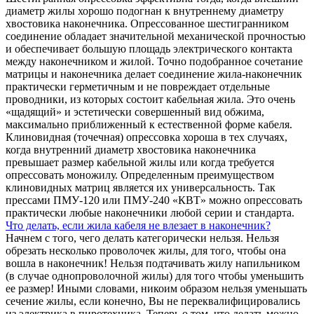
диаметр жилы хорошо подогнан к внутреннему диаметру
хвостовика наконечника. Опрессованное шестигранником
соединение обладает значительной механической прочностью
и обеспечивает большую площадь электрического контакта
между наконечником и жилой. Точно подобранное сочетание
матрицы и наконечника делает соединение жила-наконечник
практически герметичным и не повреждает отдельные
проводники, из которых состоит кабельная жила. Это очень
«щадящий» и эстетически совершенный вид обжима,
максимально приближенный к естественной форме кабеля.
Клиновидная (точечная) опрессовка хороша в тех случаях,
когда внутренний диаметр хвостовика наконечника
превышает размер кабельной жилы или когда требуется
опрессовать моножилу. Определенным преимуществом
клиновидных матриц является их универсальность. Так
прессами ПМУ-120 или ПМУ-240 «КВТ» можно опрессовать
практически любые наконечники любой серии и стандарта.
Что делать, если жила кабеля не влезает в наконечник?
Начнем с того, чего делать категорически нельзя. Нельзя
обрезать несколько проволочек жилы, для того, чтобы она
вошла в наконечник! Нельзя подтачивать жилу напильником
(в случае однопроволочной жилы) для того чтобы уменьшить
ее размер! Иными словами, никоим образом нельзя уменьшать
сечение жилы, если конечно, Вы не переквалифицировались
из электрика в пиротехника. Теперь о том, что делать можно.