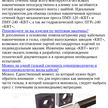
мелких сечений чаще всего монтируются без всяких
наконечников непосредственно в клемму или загибаются
петлей вокруг крепежного винта с шайбой. Идеальным
инструментом для обжима силовых наконечников крупных
сечений будут механические пресса ПМУ-120 «КВТ» и
ПМУ-240 «КВТ», а так же гидравлический пресс ПГРс-240
«КВТ».
Производите ли вы изделия по чертежам заказчика?
В дополнение к основному номенклатурному ряду кабельных
наконечников и гильз, серийно выпускаемых заводом «КВТ»,
возможно изготовление партий нестандартных изделий по
индивидуальным заказам. Инженеры завода «КВТ» могут
также оказать помощь в разработке, сопровождении
технической документации и в проведении необходимых
испытаний.
Можно ли одной гильзой соединить однопроволочную и
многопроволочную жилы кабеля?
Можно. Единственный момент, на который нужно будет
обратить внимание – что для опрессовки как минимум той
части гильзы, в которой находится моножила, следует выбрать
пресс с точечными (клиновидными) матрицами.