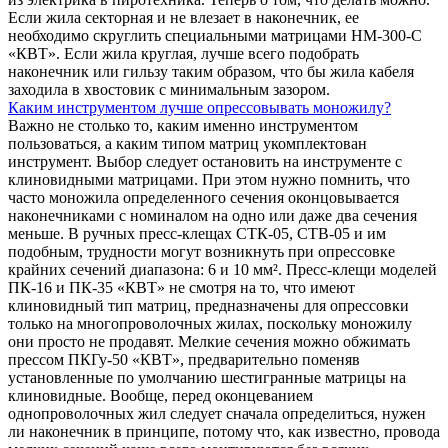
Если жила секторная и не влезает в наконечник, ее
необходимо скруглить специальными матрицами НМ-300-С
«КВТ». Если жила круглая, лучше всего подобрать
наконечник или гильзу таким образом, что бы жила кабеля
заходила в хвостовик с минимальным зазором.
Каким инструментом лучше опрессовывать моножилу?
Важно не столько то, каким именно инструментом
пользоваться, а каким типом матриц укомплектован
инструмент. Выбор следует остановить на инструменте с
клиновидными матрицами. При этом нужно помнить, что
часто моножила определенного сечения оконцовывается
наконечниками с номиналом на одно или даже два сечения
меньше. В ручных пресс-клещах СТК-05, СТВ-05 и им
подобным, трудности могут возникнуть при опрессовке
крайних сечений диапазона: 6 и 10 мм². Пресс-клещи моделей
ПК-16 и ПК-35 «КВТ» не смотря на то, что имеют
клиновидный тип матриц, предназначены для опрессовки
только на многопроволочных жилах, поскольку моножилу
они просто не продавят. Мелкие сечения можно обжимать
прессом ПКГу-50 «КВТ», предварительно поменяв
установленные по умолчанию шестигранные матрицы на
клиновидные. Вообще, перед оконцеванием
однопроволочных жил следует сначала определиться, нужен
ли наконечник в принципе, потому что, как известно, провода