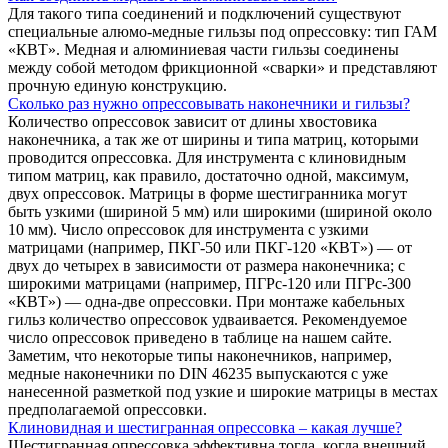
Для такого типа соединений и подключений существуют
специальные алюмо-медные гильзы под опрессовку: тип ГАМ
«КВТ». Медная и алюминиевая части гильзы соединены
между собой методом фрикционной «сварки» и представляют
прочную единую конструкцию.
Сколько раз нужно опрессовывать наконечники и гильзы?
Количество опрессовок зависит от длины хвостовика
наконечника, а так же от ширины и типа матриц, которыми
проводится опрессовка. Для инструмента с клиновидным
типом матриц, как правило, достаточно одной, максимум,
двух опрессовок. Матрицы в форме шестигранника могут
быть узкими (шириной 5 мм) или широкими (шириной около
10 мм). Число опрессовок для инструмента с узкими
матрицами (например, ПКГ-50 или ПКГ-120 «КВТ») — от
двух до четырех в зависимости от размера наконечника; с
широкими матрицами (например, ПГРс-120 или ПГРс-300
«КВТ») — одна-две опрессовки. При монтаже кабельных
гильз количество опрессовок удваивается. Рекомендуемое
число опрессовок приведено в таблице на нашем сайте.
Заметим, что некоторые типы наконечников, например,
медные наконечники по DIN 46235 выпускаются с уже
нанесенной разметкой под узкие и широкие матрицы в местах
предполагаемой опрессовки.
Клиновидная и шестигранная опрессовка – какая лучше?
Шестигранная опрессовка эффективна тогда, когда внешний