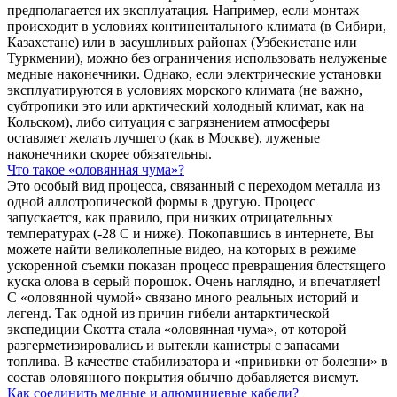
предполагается их эксплуатация. Например, если монтаж
происходит в условиях континентального климата (в Сибири,
Казахстане) или в засушливых районах (Узбекистане или
Туркмении), можно без ограничения использовать нелуженые
медные наконечники. Однако, если электрические установки
эксплуатируются в условиях морского климата (не важно,
субтропики это или арктический холодный климат, как на
Кольском), либо ситуация с загрязнением атмосферы
оставляет желать лучшего (как в Москве), луженые
наконечники скорее обязательны.
Что такое «оловянная чума»?
Это особый вид процесса, связанный с переходом металла из
одной аллотропической формы в другую. Процесс
запускается, как правило, при низких отрицательных
температурах (-28 С и ниже). Покопавшись в интернете, Вы
можете найти великолепные видео, на которых в режиме
ускоренной съемки показан процесс превращения блестящего
куска олова в серый порошок. Очень наглядно, и впечатляет!
С «оловянной чумой» связано много реальных историй и
легенд. Так одной из причин гибели антарктической
экспедиции Скотта стала «оловянная чума», от которой
разгерметизировались и вытекли канистры с запасами
топлива. В качестве стабилизатора и «прививки от болезни» в
состав оловянного покрытия обычно добавляется висмут.
Как соединить медные и алюминиевые кабели?