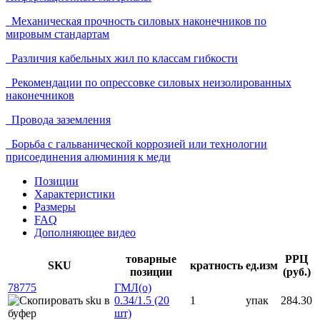
Механическая прочность силовых наконечников по
мировым стандартам
Различия кабельных жил по классам гибкости
Рекомендации по опрессовке силовых неизолированных
наконечников
Провода заземления
Борьба с гальванической коррозией или технологии
присоединения алюминия к меди
Позиции
Характеристики
Размеры
FAQ
Дополняющее видео
товарные
РРЦ
SKU
кратность
ед.изм
позиции
(руб.)
78775
ГМЛ(о)
0.34/1.5 (20
1
упак
284.30
шт)