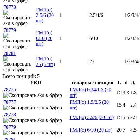
78778
ГМЛ(о)
2.5/6 (20
1
2.5/4/6
1/2/3/4/
шт)
78779
ГМЛ(о)
6/10 (20
1
6/10
1/2/3/4/
шт)
78781
ГМЛ(о)
1
25
1/2/3/4/
25 (5 шт)
Всего позиций: 5
SKU
товарные позиции
L
d
d₁
78775
ГМЛ(о) 0.34/1.5 (20
15
3.3
1.8
шт)
78777
ГМЛ(о) 1.5/2.5 (20
15
4
2.4
шт)
78778
ГМЛ(о) 2.5/6 (20 шт)
15
5.5
3.5
78779
ГМЛ(о) 6/10 (20 шт)
20
7
4.5
78781