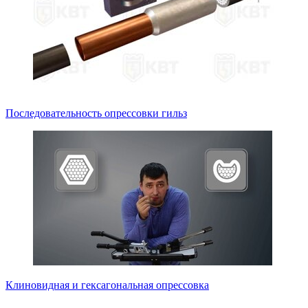
Последовательность опрессовки гильз
Клиновидная и гексагональная опрессовка