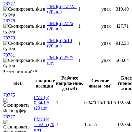
78777
ГМЛ(о) 1.5/2.5
1
упак
319.40
(20 шт)
78778
ГМЛ(о) 2.5/6
1
упак
427.71
(20 шт)
78779
ГМЛ(о) 6/10
1
упак
912.33
(20 шт)
78781
ГМЛ(о) 25 (5
1
упак
503.64
шт)
Всего позиций: 5
Рабочее
Клас
товарные
Сечение
SKU
напряжение,
гибко
позиции
жилы, мм²
до (кВ)
жил
78775
ГМЛ(о)
0.34/1.5
1
0.34/0.75/1.0/1.5
1/2/3/4/
(20 шт)
78777
ГМЛ(о)
1.5/2.5 (20
1
1.5/2.5
1/2/3/4/
шт)