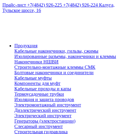
Прайс-лист
+7(4842) 926-225
+7(4842) 926-224
Калуга,
Тульское шоссе, 16
Продукция
Кабельные наконечники, гильзы, сжимы
Изолированные разъемы, наконечники и клеммы
Наконечники НШВИ
Строительно-монтажные клеммы СМК
Болтовые наконечники и соединители
Кабельные муфты
Компоненты для муфт
Кабельные проходы и капы
Термоусадочные трубки
Изоляция и защита проводов
Электромонтажный инструмент
Диэлектрический инструмент
Электрический инструмент
Генераторы (электростанции)
Слесарный инструмент
Строительная гидравлика