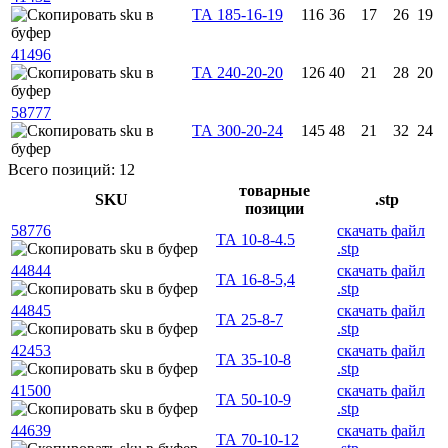
ТА 185-16-19
116
36
17
26
19
41496
ТА 240-20-20
126
40
21
28
20
58777
ТА 300-20-24
145
48
21
32
24
Всего позиций: 12
товарные
SKU
.stp
позиции
58776
скачать файл
ТА 10-8-4.5
.stp
44844
скачать файл
ТА 16-8-5,4
.stp
44845
скачать файл
ТА 25-8-7
.stp
42453
скачать файл
ТА 35-10-8
.stp
41500
скачать файл
ТА 50-10-9
.stp
44639
скачать файл
ТА 70-10-12