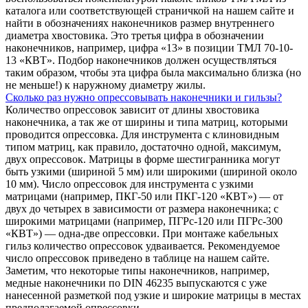
каталога или соответствующей страничкой на нашем сайте и
найти в обозначениях наконечников размер внутреннего
диаметра хвостовика. Это третья цифра в обозначении
наконечников, например, цифра «13» в позиции ТМЛ 70-10-
13 «КВТ». Подбор наконечников должен осуществляться
таким образом, чтобы эта цифра была максимально близка (но
не меньше!) к наружному диаметру жилы.
Сколько раз нужно опрессовывать наконечники и гильзы?
Количество опрессовок зависит от длины хвостовика
наконечника, а так же от ширины и типа матриц, которыми
проводится опрессовка. Для инструмента с клиновидным
типом матриц, как правило, достаточно одной, максимум,
двух опрессовок. Матрицы в форме шестигранника могут
быть узкими (шириной 5 мм) или широкими (шириной около
10 мм). Число опрессовок для инструмента с узкими
матрицами (например, ПКГ-50 или ПКГ-120 «КВТ») — от
двух до четырех в зависимости от размера наконечника; с
широкими матрицами (например, ПГРс-120 или ПГРс-300
«КВТ») — одна-две опрессовки. При монтаже кабельных
гильз количество опрессовок удваивается. Рекомендуемое
число опрессовок приведено в таблице на нашем сайте.
Заметим, что некоторые типы наконечников, например,
медные наконечники по DIN 46235 выпускаются с уже
нанесенной разметкой под узкие и широкие матрицы в местах
предполагаемой опрессовки.