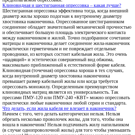
Клиновидная и шестигранная опрессовка – какая лучше?
Шестигранная опрессовка эффективна тогда, когда внешний
диаметр жилы хорошо подогнан к внутреннему диаметру
хвостовика наконечника. Опрессованное шестигранником
соединение обладает значительной механической прочностью
и обеспечивает большую площадь электрического контакта
между наконечником и жилой. Точно подобранное сочетание
матрицы и наконечника делает соединение жила-наконечник
практически герметичным и не повреждает отдельные
проводники, из которых состоит кабельная жила. Это очень
«щадящий» и эстетически совершенный вид обжима,
максимально приближенный к естественной форме кабеля.
Клиновидная (точечная) опрессовка хороша в тех случаях,
когда внутренний диаметр хвостовика наконечника
превышает размер кабельной жилы или когда требуется
опрессовать моножилу. Определенным преимуществом
клиновидных матриц является их универсальность. Так
прессами ПМУ-120 или ПМУ-240 «КВТ» можно опрессовать
практически любые наконечники любой серии и стандарта.
Что делать, если жила кабеля не влезает в наконечник?
Начнем с того, чего делать категорически нельзя. Нельзя
обрезать несколько проволочек жилы, для того, чтобы она
вошла в наконечник! Нельзя подтачивать жилу напильником
(в случае однопроволочной жилы) для того чтобы уменьшить