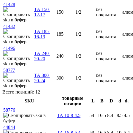
41428
ТА 150-
без
150
1/2
алю
12-17
покрытия
41432
ТА 185-
без
185
1/2
алю
16-19
покрытия
41496
ТА 240-
без
240
1/2
алю
20-20
покрытия
58777
ТА 300-
без
300
1/2
алю
20-24
покрытия
Всего позиций: 12
товарные
SKU
L
B
D
d
d₁
позиции
58776
ТА 10-8-4.5
54
16.5
8.4
8.5
4.5
44844
ТА 16-8-5,4
59
16.5
8.4
10
5.4