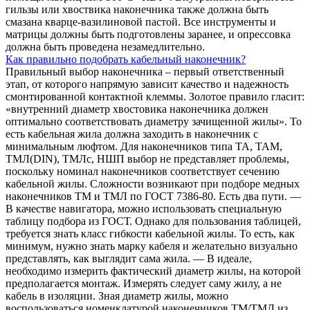
гильзы или хвоствика наконечника также должна быть
смазана кварце-вазилиновой пастой. Все инструменты и
матрицы должны быть подготовлены заранее, и опрессовка
должна быть проведена незамедлительно.
Как правильно подобрать кабельный наконечник?
Правильный выбор наконечника – первый ответственный
этап, от которого напрямую зависит качество и надежность
смонтированной контактной клеммы. Золотое правило гласит:
«внутренний диаметр хвостовика наконечника должен
оптимально соответствовать диаметру зачищенной жилы». То
есть кабельная жила должна заходить в наконечник с
минимальным люфтом. Для наконечников типа ТА, ТАМ,
ТМЛ(DIN), ТМЛс, НШП выбор не представляет проблемы,
поскольку номинал наконечников соответствует сечению
кабельной жилы. Сложности возникают при подборе медных
наконечников ТМ и ТМЛ по ГОСТ 7386-80. Есть два пути. —
В качестве навигатора, можно использовать специальную
таблицу подбора из ГОСТ. Однако для пользования таблицей,
требуется знать класс гибкости кабельной жилы. То есть, как
минимум, нужно знать марку кабеля и желательно визуально
представлять, как выглядит сама жила. — В идеале,
необходимо измерить фактический диаметр жилы, на которой
предполагается монтаж. Измерять следует саму жилу, а не
кабель в изоляции. Зная диаметр жилы, можно
воспользоваться номенклатурой наконечников ТМ/ТМЛ из