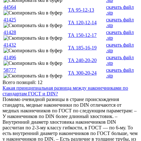
.stp
44564
скачать файл
ТА 95-12-13
.stp
41425
скачать файл
ТА 120-12-14
.stp
41428
скачать файл
ТА 150-12-17
.stp
41432
скачать файл
ТА 185-16-19
.stp
41496
скачать файл
ТА 240-20-20
.stp
58777
скачать файл
ТА 300-20-24
.stp
Всего позиций: 12
Какая принципиальная разница между наконечниками по
стандартам ГОСТ и DIN?
Помимо очевидной разницы в стране происхождения
стандарта, медные наконечники по DIN отличаются от
медных наконечников по ГОСТ по следующим параметрам: –
У наконечников по DIN более длинный хвостовик. –
Внутренний диаметр хвостовика наконечников DIN
рассчитан по 2-3-му классу гибкости, в ГОСТ — по 6-му. То
есть внутренний диаметр наконечников по ГОСТ больше, чем
у наконечников по DIN. – Есть различие в толщине трубы, из