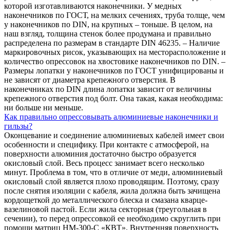
которой изготавливаются наконечники. У медных
наконечников по ГОСТ, на мелких сечениях, труба толще, чем
у наконечников по DIN, на крупных – тоньше. В целом, на
наш взгляд, толщина стенок более продумана и правильно
распределена по размерам в стандарте DIN 46235. – Наличие
маркировочных рисок, указывающих на месторасположение и
количество опрессовок на хвостовике наконечников по DIN. –
Размеры лопатки у наконечников по ГОСТ унифицированы и
не зависят от диаметра крепежного отверстия. В
наконечниках по DIN длина лопатки зависит от величины
крепежного отверстия под болт. Она такая, какая необходима:
ни больше ни меньше.
Как правильно опрессовывать алюминиевые наконечники и
гильзы?
Оконцевание и соединение алюминиевых кабелей имеет свои
особенности и специфику. При контакте с атмосферой, на
поверхности алюминия достаточно быстро образуется
окисловый слой. Весь процесс занимает всего несколько
минут. Проблема в том, что в отличие от меди, алюминиевый
окисловый слой является плохо проводящим. Поэтому, сразу
после снятия изоляции с кабеля, жила должна быть зачищена
кордощеткой до металлического блеска и смазана кварце-
вазелиновой пастой. Если жила секторная (треугольная в
сечении), то перед опрессовкой ее необходимо скруглить при
помощи матриц НМ-300-С «КВТ». Внутренняя поверхность