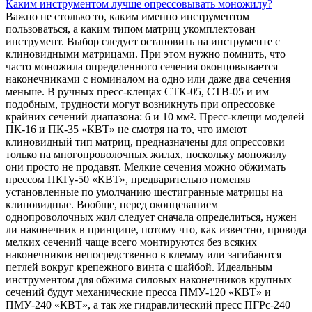
Каким инструментом лучше опрессовывать моножилу?
Важно не столько то, каким именно инструментом
пользоваться, а каким типом матриц укомплектован
инструмент. Выбор следует остановить на инструменте с
клиновидными матрицами. При этом нужно помнить, что
часто моножила определенного сечения оконцовывается
наконечниками с номиналом на одно или даже два сечения
меньше. В ручных пресс-клещах СТК-05, СТВ-05 и им
подобным, трудности могут возникнуть при опрессовке
крайних сечений диапазона: 6 и 10 мм². Пресс-клещи моделей
ПК-16 и ПК-35 «КВТ» не смотря на то, что имеют
клиновидный тип матриц, предназначены для опрессовки
только на многопроволочных жилах, поскольку моножилу
они просто не продавят. Мелкие сечения можно обжимать
прессом ПКГу-50 «КВТ», предварительно поменяв
установленные по умолчанию шестигранные матрицы на
клиновидные. Вообще, перед оконцеванием
однопроволочных жил следует сначала определиться, нужен
ли наконечник в принципе, потому что, как известно, провода
мелких сечений чаще всего монтируются без всяких
наконечников непосредственно в клемму или загибаются
петлей вокруг крепежного винта с шайбой. Идеальным
инструментом для обжима силовых наконечников крупных
сечений будут механические пресса ПМУ-120 «КВТ» и
ПМУ-240 «КВТ», а так же гидравлический пресс ПГРс-240