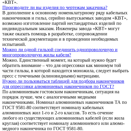
«КВТ».
Производите ли вы изделия по чертежам заказчика?
В дополнение к основному номенклатурному ряду кабельных
наконечников и гильз, серийно выпускаемых заводом «КВТ»,
возможно изготовление партий нестандартных изделий по
индивидуальным заказам. Инженеры завода «КВТ» могут
также оказать помощь в разработке, сопровождении
технической документации и в проведении необходимых
испытаний.
Можно ли одной гильзой соединить однопроволочную и
многопроволочную жилы кабеля?
Можно. Единственный момент, на который нужно будет
обратить внимание – что для опрессовки как минимум той
части гильзы, в которой находится моножила, следует выбрать
пресс с точечными (клиновидными) матрицами.
Нужно ли пользоваться таблицей для подбора наконечников
для опрессовки алюминиевых наконечников по ГОСТ?
По алюминиевым гостовским наконечникам, ситуация на
порядок лучше, чем с аналогичными медными
наконечниками. Номинал алюминиевых наконечников ТА по
ГОСТ 9581-80 соответствует номиналу кабельных
алюминиевых жил 1-го и 2-го классов. То есть сечение
любого из существующих алюминиевых кабелей (если жила
круглая) соответствует номиналу алюминиевого или алюмо-
медного наконечника по ГОСТ 9581-80.