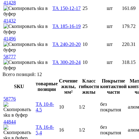
41428
ТА 150-12-17
25
шт
161.69
41432
ТА 185-16-19
25
шт
179.72
41496
ТА 240-20-20
10
шт
220.31
58777
ТА 300-20-24
10
шт
318.15
Всего позиций: 12
Сечение
Класс
Покрытие
Мат
товарные
SKU
жилы,
гибкости
контактной
конт
позиции
мм²
жилы
части
ч
58776
ТА 10-8-
без
10
1/2
алю
4.5
покрытия
44844
ТА 16-8-
без
16
1/2
алю
5,4
покрытия