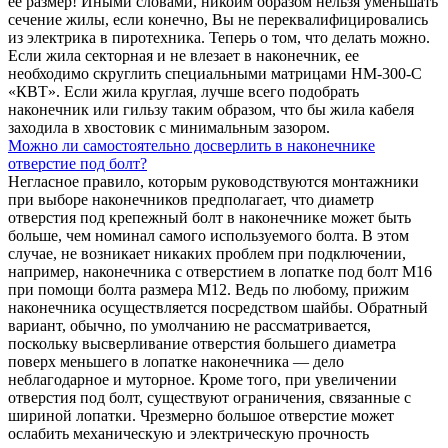
ее размер! Иными словами, никоим образом нельзя уменьшать
сечение жилы, если конечно, Вы не переквалифицировались
из электрика в пиротехника. Теперь о том, что делать можно.
Если жила секторная и не влезает в наконечник, ее
необходимо скруглить специальными матрицами НМ-300-С
«КВТ». Если жила круглая, лучше всего подобрать
наконечник или гильзу таким образом, что бы жила кабеля
заходила в хвостовик с минимальным зазором.
Можно ли самостоятельно досверлить в наконечнике
отверстие под болт?
Негласное правило, которым руководствуются монтажники
при выборе наконечников предполагает, что диаметр
отверстия под крепежный болт в наконечнике может быть
больше, чем номинал самого используемого болта. В этом
случае, не возникает никаких проблем при подключении,
например, наконечника с отверстием в лопатке под болт М16
при помощи болта размера М12. Ведь по любому, прижим
наконечника осуществляется посредством шайбы. Обратный
вариант, обычно, по умолчанию не рассматривается,
поскольку высверливание отверстия большего диаметра
поверх меньшего в лопатке наконечника — дело
неблагодарное и муторное. Кроме того, при увеличении
отверстия под болт, существуют ограничения, связанные с
шириной лопатки. Чрезмерно большое отверстие может
ослабить механическую и электрическую прочность