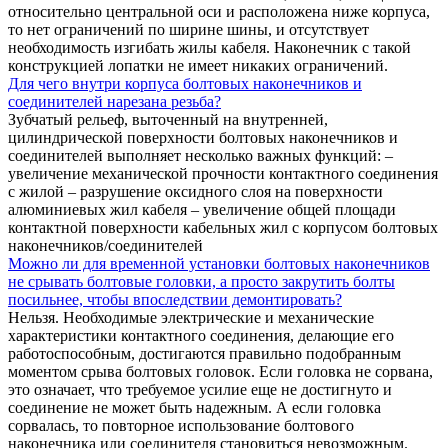
относительно центральной оси и расположена ниже корпуса,
то нет ограничений по ширине шины, и отсутствует
необходимость изгибать жилы кабеля. Наконечник с такой
конструкцией лопатки не имеет никаких ограничений.
Для чего внутри корпуса болтовых наконечников и
соединителей нарезана резьба?
Зубчатый рельеф, выточенный на внутренней,
цилиндрической поверхности болтовых наконечников и
соединителей выполняет несколько важных функций: –
увеличение механической прочности контактного соединения
с жилой – разрушение оксидного слоя на поверхности
алюминиевых жил кабеля – увеличение общей площади
контактной поверхности кабельных жил с корпусом болтовых
наконечников/соединителей
Можно ли для временной установки болтовых наконечников
не срывать болтовые головки, а просто закрутить болты
посильнее, чтобы впоследствии демонтировать?
Нельзя. Необходимые электрические и механические
характеристики контактного соединения, делающие его
работоспособным, достигаются правильно подобранным
моментом срыва болтовых головок. Если головка не сорвана,
это означает, что требуемое усилие еще не достигнуто и
соединение не может быть надежным. А если головка
сорвалась, то повторное использование болтового
наконечника или соединителя становиться невозможным.