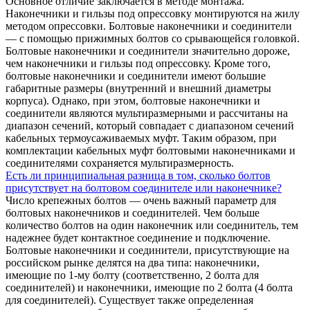
Основное отличие заключается в методе монтажа.
Наконечники и гильзы под опрессовку монтируются на жилу
методом опрессовки. Болтовые наконечники и соединители
— c помощью прижимных болтов со срывающейся головкой.
Болтовые наконечники и соединители значительно дороже,
чем наконечники и гильзы под опрессовку. Кроме того,
болтовые наконечники и соединители имеют большие
габаритные размеры (внутренний и внешний диаметры
корпуса). Однако, при этом, болтовые наконечники и
соединители являются мультиразмерными и рассчитаны на
диапазон сечений, который совпадает с диапазоном сечений
кабельных термоусаживаемых муфт. Таким образом, при
комплектации кабельных муфт болтовыми наконечниками и
соединителями сохраняется мультиразмерность.
Есть ли принципиальная разница в том, сколько болтов
присутствует на болтовом соединителе или наконечнике?
Число крепежных болтов — очень важный параметр для
болтовых наконечников и соединителей. Чем больше
количество болтов на один наконечник или соединитель, тем
надежнее будет контактное соединение и подключение.
Болтовые наконечники и соединители, присутствующие на
российском рынке делятся на два типа: наконечники,
имеющие по 1-му болту (соответственно, 2 болта для
соединителей) и наконечники, имеющие по 2 болта (4 болта
для соединителей). Существует также определенная