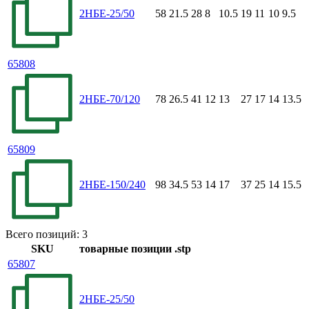
2НБЕ-25/50
58
21.5
28
8
10.5
19
11
10
9.5
65808
2НБЕ-70/120
78
26.5
41
12
13
27
17
14
13.5
65809
2НБЕ-150/240
98
34.5
53
14
17
37
25
14
15.5
Всего позиций: 3
SKU
товарные позиции
.stp
65807
2НБЕ-25/50