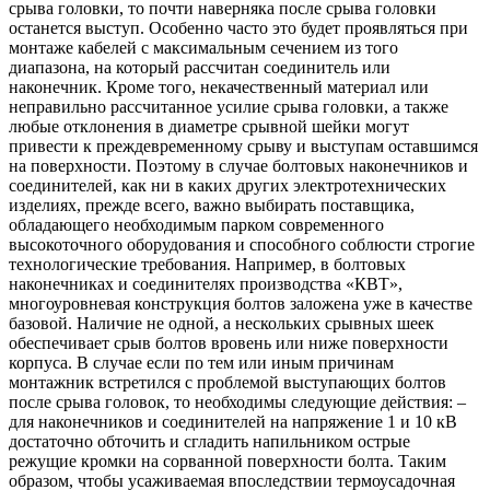
срыва головки, то почти наверняка после срыва головки
останется выступ. Особенно часто это будет проявляться при
монтаже кабелей с максимальным сечением из того
диапазона, на который рассчитан соединитель или
наконечник. Кроме того, некачественный материал или
неправильно рассчитанное усилие срыва головки, а также
любые отклонения в диаметре срывной шейки могут
привести к преждевременному срыву и выступам оставшимся
на поверхности. Поэтому в случае болтовых наконечников и
соединителей, как ни в каких других электротехнических
изделиях, прежде всего, важно выбирать поставщика,
обладающего необходимым парком современного
высокоточного оборудования и способного соблюсти строгие
технологические требования. Например, в болтовых
наконечниках и соединителях производства «КВТ»,
многоуровневая конструкция болтов заложена уже в качестве
базовой. Наличие не одной, а нескольких срывных шеек
обеспечивает срыв болтов вровень или ниже поверхности
корпуса. В случае если по тем или иным причинам
монтажник встретился с проблемой выступающих болтов
после срыва головок, то необходимы следующие действия: –
для наконечников и соединителей на напряжение 1 и 10 кВ
достаточно обточить и сгладить напильником острые
режущие кромки на сорванной поверхности болта. Таким
образом, чтобы усаживаемая впоследствии термоусадочная