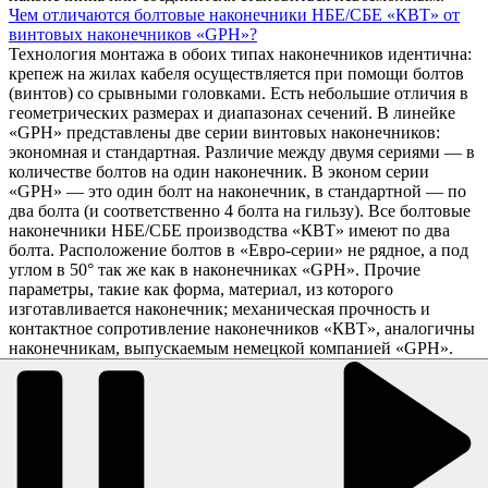
Чем отличаются болтовые наконечники НБЕ/СБЕ «КВТ» от
винтовых наконечников «GPH»?
Технология монтажа в обоих типах наконечников идентична:
крепеж на жилах кабеля осуществляется при помощи болтов
(винтов) со срывными головками. Есть небольшие отличия в
геометрических размерах и диапазонах сечений. В линейке
«GPH» представлены две серии винтовых наконечников:
экономная и стандартная. Различие между двумя сериями — в
количестве болтов на один наконечник. В эконом серии
«GPH» — это один болт на наконечник, в стандартной — по
два болта (и соответственно 4 болта на гильзу). Все болтовые
наконечники НБЕ/СБЕ производства «КВТ» имеют по два
болта. Расположение болтов в «Евро-серии» не рядное, а под
углом в 50° так же как в наконечниках «GPH». Прочие
параметры, такие как форма, материал, из которого
изготавливается наконечник; механическая прочность и
контактное сопротивление наконечников «КВТ», аналогичны
наконечникам, выпускаемым немецкой компанией «GPH».