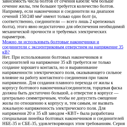
зависимость числа болтов от сечения кабеля: чем больше
сечение жилы, тем большее требуется количество болтов.
Например, если наконечники и соединители на диапазон
сечений 150/240 мм² имеют только один болт (и,
соответственно, соединители — всего лишь 2 крепежных
болта), этого явно недостаточно для обеспечения необходимой
механической прочности и требуемых электрических
параметров.
Можно ли использовать болтовые наконечники и
соединители с эксцентриковым отверстием на напряжение 35
кВ?
Нет. При использовании болтовых наконечников и
соединителей на напряжение 35 кВ требуется не только
создание хорошего контакта, но и выравнивание
напряженности электрического поля, оказывающего сильное
влияние на работу контактного соединения при таком
напряжении. Для создания плавного перехода от жилы к
корпусу болтового наконечника/соединителя, торцевая фаска
должна быть достаточно большой, а отверстие в корпусе —
центрально симметричным, чтобы не допустить смещение
жилы по отношению к корпусу и, тем самым, не вызвать
локальную напряженность электрического поля. Для
напряжения 20 и 35 кВ заводом «КВТ» была разработана
специальная линейка болтовых наконечников и соединителей
НБЕ-35 и СБЕ-35, удовлетворяющих этим требованиям. Серия