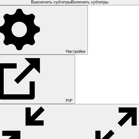
Выключить субтитры
Включить субтитры
Настройки
PIP