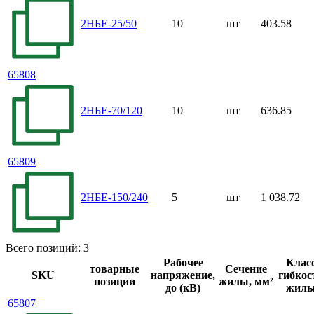
2НБЕ-25/50
10
шт
403.58
65808
2НБЕ-70/120
10
шт
636.85
65809
2НБЕ-150/240
5
шт
1 038.72
Всего позиций: 3
Рабочее
Клас
товарные
Сечение
SKU
напряжение,
гибкос
позиции
жилы, мм²
до (кВ)
жил
65807