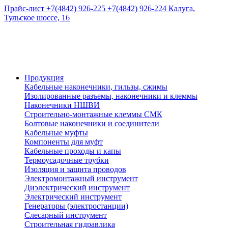
Прайс-лист
+7(4842) 926-225
+7(4842) 926-224
Калуга,
Тульское шоссе, 16
Продукция
Кабельные наконечники, гильзы, сжимы
Изолированные разъемы, наконечники и клеммы
Наконечники НШВИ
Строительно-монтажные клеммы СМК
Болтовые наконечники и соединители
Кабельные муфты
Компоненты для муфт
Кабельные проходы и капы
Термоусадочные трубки
Изоляция и защита проводов
Электромонтажный инструмент
Диэлектрический инструмент
Электрический инструмент
Генераторы (электростанции)
Слесарный инструмент
Строительная гидравлика