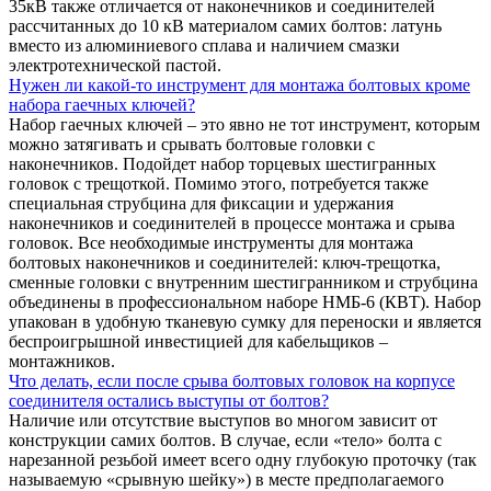
35кВ также отличается от наконечников и соединителей
рассчитанных до 10 кВ материалом самих болтов: латунь
вместо из алюминиевого сплава и наличием смазки
электротехнической пастой.
Нужен ли какой-то инструмент для монтажа болтовых кроме
набора гаечных ключей?
Набор гаечных ключей – это явно не тот инструмент, которым
можно затягивать и срывать болтовые головки с
наконечников. Подойдет набор торцевых шестигранных
головок с трещоткой. Помимо этого, потребуется также
специальная струбцина для фиксации и удержания
наконечников и соединителей в процессе монтажа и срыва
головок. Все необходимые инструменты для монтажа
болтовых наконечников и соединителей: ключ-трещотка,
сменные головки с внутренним шестигранником и струбцина
объединены в профессиональном наборе НМБ-6 (КВТ). Набор
упакован в удобную тканевую сумку для переноски и является
беспроигрышной инвестицией для кабельщиков –
монтажников.
Что делать, если после срыва болтовых головок на корпусе
соединителя остались выступы от болтов?
Наличие или отсутствие выступов во многом зависит от
конструкции самих болтов. В случае, если «тело» болта с
нарезанной резьбой имеет всего одну глубокую проточку (так
называемую «срывную шейку») в месте предполагаемого