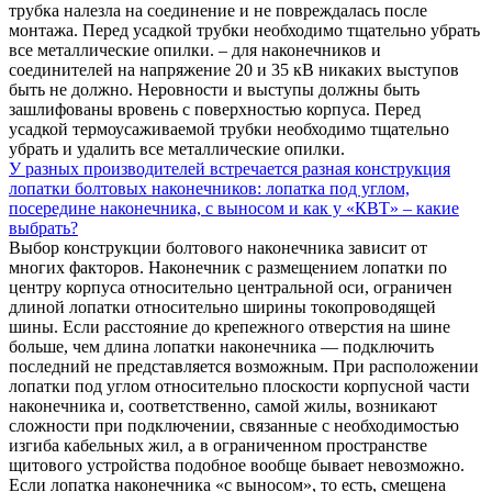
трубка налезла на соединение и не повреждалась после
монтажа. Перед усадкой трубки необходимо тщательно убрать
все металлические опилки. – для наконечников и
соединителей на напряжение 20 и 35 кВ никаких выступов
быть не должно. Неровности и выступы должны быть
зашлифованы вровень с поверхностью корпуса. Перед
усадкой термоусаживаемой трубки необходимо тщательно
убрать и удалить все металлические опилки.
У разных производителей встречается разная конструкция
лопатки болтовых наконечников: лопатка под углом,
посередине наконечника, с выносом и как у «КВТ» – какие
выбрать?
Выбор конструкции болтового наконечника зависит от
многих факторов. Наконечник с размещением лопатки по
центру корпуса относительно центральной оси, ограничен
длиной лопатки относительно ширины токопроводящей
шины. Если расстояние до крепежного отверстия на шине
больше, чем длина лопатки наконечника — подключить
последний не представляется возможным. При расположении
лопатки под углом относительно плоскости корпусной части
наконечника и, соответственно, самой жилы, возникают
сложности при подключении, связанные с необходимостью
изгиба кабельных жил, а в ограниченном пространстве
щитового устройства подобное вообще бывает невозможно.
Если лопатка наконечника «с выносом», то есть, смещена