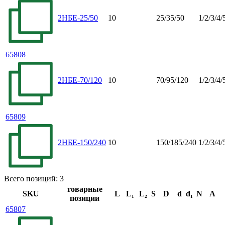
2НБЕ-25/50
10
25/35/50
1/2/3/4/
65808
2НБЕ-70/120
10
70/95/120
1/2/3/4/
65809
2НБЕ-150/240
10
150/185/240
1/2/3/4/
Всего позиций: 3
товарные
SKU
L
L₁
L₂
S
D
d
d₁
N
A
позиции
65807