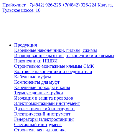
Прайс-лист
+7(4842) 926-225
+7(4842) 926-224
Калуга,
Тульское шоссе, 16
Продукция
Кабельные наконечники, гильзы, сжимы
Изолированные разъемы, наконечники и клеммы
Наконечники НШВИ
Строительно-монтажные клеммы СМК
Болтовые наконечники и соединители
Кабельные муфты
Компоненты для муфт
Кабельные проходы и капы
Термоусадочные трубки
Изоляция и защита проводов
Электромонтажный инструмент
Диэлектрический инструмент
Электрический инструмент
Генераторы (электростанции)
Слесарный инструмент
Строительная гидравлика