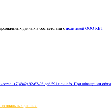
ерсональных данных в соответствии с
политикой ООО КВТ
.
ества: +7(4842) 92-63-86 доб.591 или
info
. При обращении обяз
персональных данных.