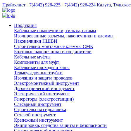
Прайс-лист
+7(4842) 926-225
+7(4842) 926-224
Калуга, Тульское
Продукция
Кабельные наконечники, гильзы, сжимы
Изолированные разъемы, наконечники и клеммы
Наконечники НШВИ
Строительно-монтажные клеммы СМК
Болтовые наконечники и соединители
Кабельные муфты
Компоненты для муфт
Кабельные проходы и капы
Термоусадочные трубки
Изоляция и защита проводов
Электромонтажный инструмент
Диэлектрический инструмент
Электрический инструмент
Генераторы (электростанции)
Слесарный инструмент
Строительная гидравлика
Сетевой инструмент
Крепежный инструмент
Экипировка, средства защиты и безопасности
Сантехнический инструмент