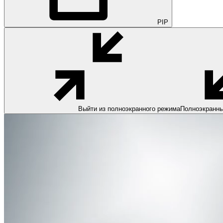
PIP
Выйти из полноэкранного режима
Полноэкранн