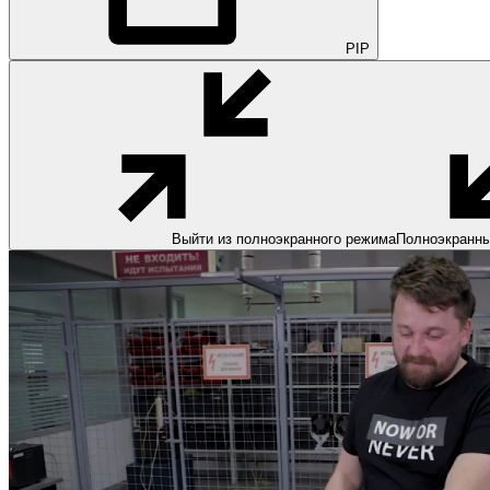
PIP
Выйти из полноэкранного режима
Полноэкранн