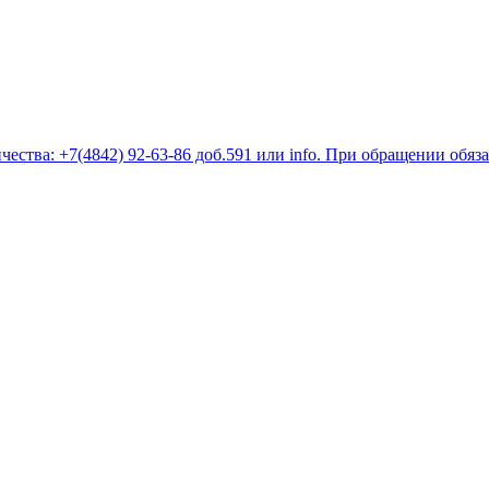
ества: +7(4842) 92-63-86 доб.591 или
info
. При обращении обяз