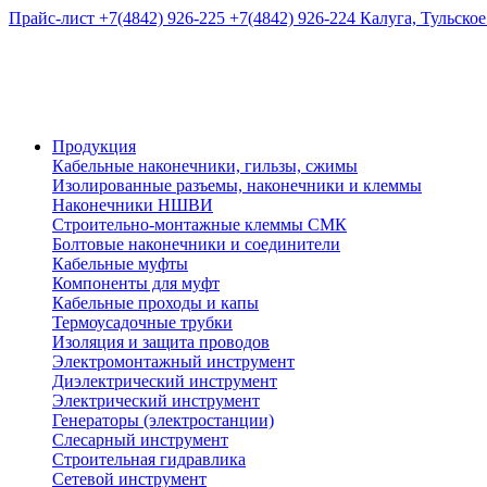
Прайс-лист
+7(4842) 926-225
+7(4842) 926-224
Калуга, Тульское
Продукция
Кабельные наконечники, гильзы, сжимы
Изолированные разъемы, наконечники и клеммы
Наконечники НШВИ
Строительно-монтажные клеммы СМК
Болтовые наконечники и соединители
Кабельные муфты
Компоненты для муфт
Кабельные проходы и капы
Термоусадочные трубки
Изоляция и защита проводов
Электромонтажный инструмент
Диэлектрический инструмент
Электрический инструмент
Генераторы (электростанции)
Слесарный инструмент
Строительная гидравлика
Сетевой инструмент