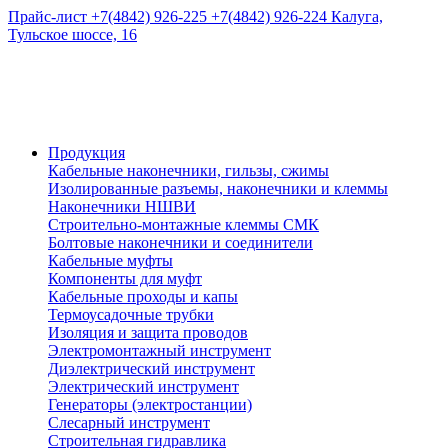
Прайс-лист
+7(4842) 926-225
+7(4842) 926-224
Калуга,
Тульское шоссе, 16
Продукция
Кабельные наконечники, гильзы, сжимы
Изолированные разъемы, наконечники и клеммы
Наконечники НШВИ
Строительно-монтажные клеммы СМК
Болтовые наконечники и соединители
Кабельные муфты
Компоненты для муфт
Кабельные проходы и капы
Термоусадочные трубки
Изоляция и защита проводов
Электромонтажный инструмент
Диэлектрический инструмент
Электрический инструмент
Генераторы (электростанции)
Слесарный инструмент
Строительная гидравлика