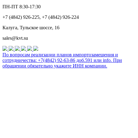
ПН-ПТ 8:30-17:30
+7 (4842) 926-225, +7 (4842) 926-224
Калуга, Тульское шоссе, 16
sales@kvt.su
По вопросам реализации планов импортозамещения и
сотрудничества: +7(4842) 92-63-86 доб.591 или
info
. При
обращении обязательно укажите ИНН компании.