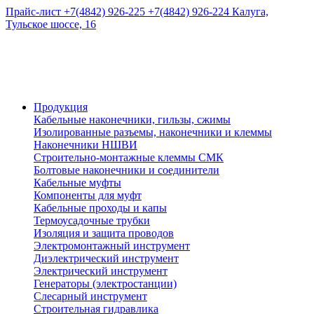
Прайс-лист
+7(4842) 926-225
+7(4842) 926-224
Калуга,
Тульское шоссе, 16
Продукция
Кабельные наконечники, гильзы, сжимы
Изолированные разъемы, наконечники и клеммы
Наконечники НШВИ
Строительно-монтажные клеммы СМК
Болтовые наконечники и соединители
Кабельные муфты
Компоненты для муфт
Кабельные проходы и капы
Термоусадочные трубки
Изоляция и защита проводов
Электромонтажный инструмент
Диэлектрический инструмент
Электрический инструмент
Генераторы (электростанции)
Слесарный инструмент
Строительная гидравлика