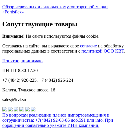
Обзор червячных и силовых хомутов торговой марки
«Fortisflex»
Сопутствующие товары
Внимание!
На сайте используются файлы cookie.
Оставаясь на сайте, вы выражаете свое
согласие
на обработку
персональных данных в соответствии с
политикой ООО КВТ
.
Понятно, принимаю
ПН-ПТ 8:30-17:30
+7 (4842) 926-225, +7 (4842) 926-224
Калуга, Тульское шоссе, 16
sales@kvt.su
По вопросам реализации планов импортозамещения и
сотрудничества: +7(4842) 92-63-86 доб.591 или
info
. При
обращении обязательно укажите ИНН компании.