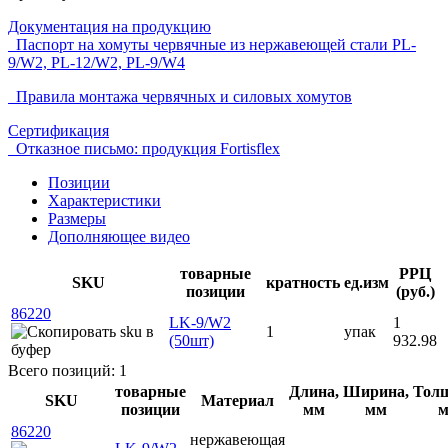
Документация на продукцию
Паспорт на хомуты червячные из нержавеющей стали PL-
9/W2, PL-12/W2, PL-9/W4
Правила монтажа червячных и силовых хомутов
Сертификация
Отказное письмо: продукция Fortisflex
Позиции
Характеристики
Размеры
Дополняющее видео
товарные
РРЦ
SKU
кратность
ед.изм
позиции
(руб.)
86220
LK-9/W2
1
1
упак
(50шт)
932.98
Всего позиций: 1
товарные
Длина,
Ширина,
Тол
SKU
Материал
позиции
мм
мм
86220
нержавеющая