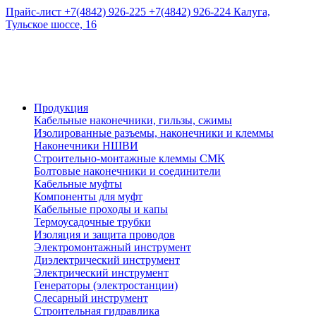
Прайс-лист
+7(4842) 926-225
+7(4842) 926-224
Калуга,
Тульское шоссе, 16
Продукция
Кабельные наконечники, гильзы, сжимы
Изолированные разъемы, наконечники и клеммы
Наконечники НШВИ
Строительно-монтажные клеммы СМК
Болтовые наконечники и соединители
Кабельные муфты
Компоненты для муфт
Кабельные проходы и капы
Термоусадочные трубки
Изоляция и защита проводов
Электромонтажный инструмент
Диэлектрический инструмент
Электрический инструмент
Генераторы (электростанции)
Слесарный инструмент
Строительная гидравлика