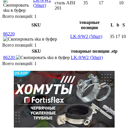
LK-9/W2
сталь AISI
35
17
10
(50шт)
201
Всего позиций: 1
товарные
SKU
L
b
S
позиции
86220
LK-9/W2 (50шт)
35
17
10
Всего позиций: 1
SKU
товарные позиции
.stp
86220
LK-9/W2 (50шт)
Всего позиций: 1