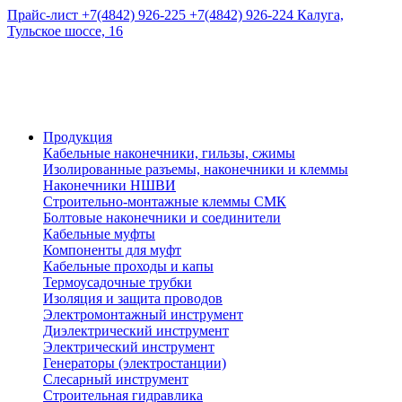
Прайс-лист
+7(4842) 926-225
+7(4842) 926-224
Калуга,
Тульское шоссе, 16
Продукция
Кабельные наконечники, гильзы, сжимы
Изолированные разъемы, наконечники и клеммы
Наконечники НШВИ
Строительно-монтажные клеммы СМК
Болтовые наконечники и соединители
Кабельные муфты
Компоненты для муфт
Кабельные проходы и капы
Термоусадочные трубки
Изоляция и защита проводов
Электромонтажный инструмент
Диэлектрический инструмент
Электрический инструмент
Генераторы (электростанции)
Слесарный инструмент
Строительная гидравлика