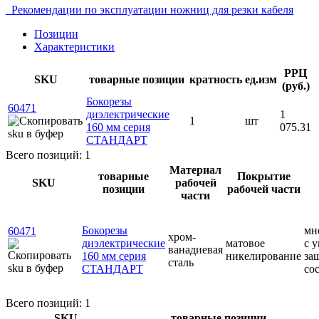
Рекомендации по эксплуатации ножниц для резки кабеля
Позиции
Характеристики
РРЦ
SKU
товарные позиции
кратность
ед.изм
(руб.)
Бокорезы
60471
диэлектрические
1
1
шт
160 мм серия
075.31
СТАНДАРТ
Всего позиций: 1
Материал
товарные
Покрытие
SKU
рабочей
позиции
рабочей части
части
Бокорезы
мн
60471
хром-
диэлектрические
матовое
с 
ванадиевая
160 мм серия
никелирование
за
сталь
СТАНДАРТ
со
Всего позиций: 1
SKU
товарные позиции