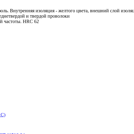
оль. Внутренняя изоляция - желтого цвета, внешний слой изоляц
еднетвердой и твердой проволоки
й частоты. HRC 62
AC)