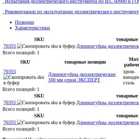
Испытания диэлектрического инструмента по IEC 60900 и ГО
Рекомендации по эксплуатации диэлектрического инструмент
Позиции
Характеристики
SKU
товарные
70355
Длинногубцы диэлектричес
Всего позиций: 1
Мат
SKU
товарные позиции
рабоче
70355
хром-
Длинногубцы диэлектрические
ванади
160 мм серия ЭКСПЕРТ
сталь
Всего позиций: 1
SKU
товарные
70355
Длинногубцы диэлектричес
Всего позиций: 1
SKU
товарные
70355
Длинногубцы диэлектричес
Всего позиций: 1