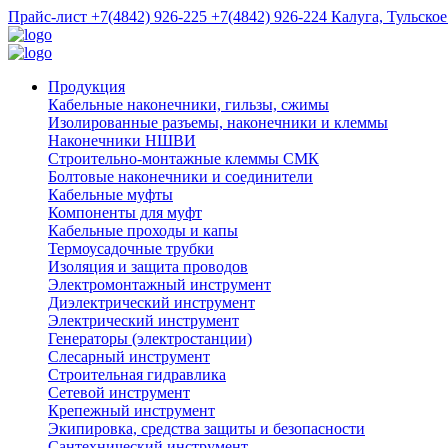
Прайс-лист
+7(4842) 926-225
+7(4842) 926-224
Калуга, Тульское
Продукция
Кабельные наконечники, гильзы, сжимы
Изолированные разъемы, наконечники и клеммы
Наконечники НШВИ
Строительно-монтажные клеммы СМК
Болтовые наконечники и соединители
Кабельные муфты
Компоненты для муфт
Кабельные проходы и капы
Термоусадочные трубки
Изоляция и защита проводов
Электромонтажный инструмент
Диэлектрический инструмент
Электрический инструмент
Генераторы (электростанции)
Слесарный инструмент
Строительная гидравлика
Сетевой инструмент
Крепежный инструмент
Экипировка, средства защиты и безопасности
Сантехнический инструмент