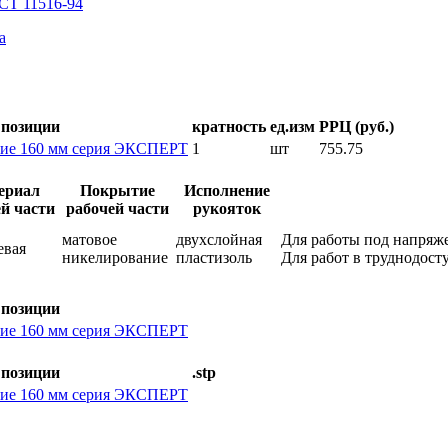
СТ 11516-94
а
 позиции
кратность
ед.изм
РРЦ (руб.)
кие 160 мм серия ЭКСПЕРТ
1
шт
755.75
ериал
Покрытие
Исполнение
й части
рабочей части
рукояток
матовое
двухслойная
Для работы под напряж
евая
никелирование
пластизоль
Для работ в труднодос
 позиции
кие 160 мм серия ЭКСПЕРТ
 позиции
.stp
кие 160 мм серия ЭКСПЕРТ