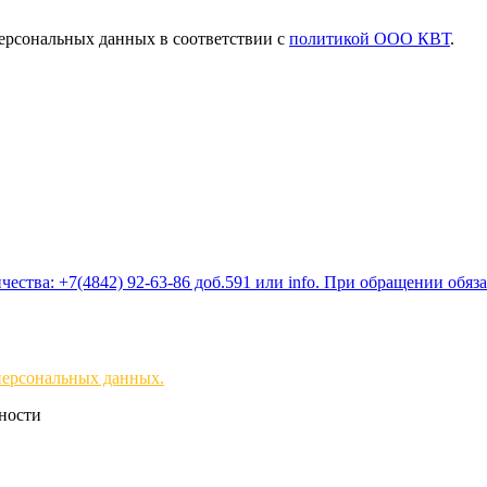
ерсональных данных в соответствии с
политикой ООО КВТ
.
ества: +7(4842) 92-63-86 доб.591 или
info
. При обращении обяз
персональных данных.
чности