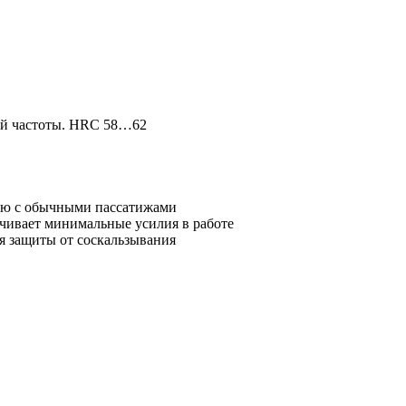
ой частоты. HRC 58…62
нию с обычными пассатижами
чивает минимальные усилия в работе
я защиты от соскальзывания