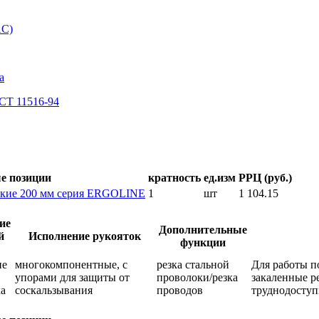
AC)
а
СТ 11516-94
е позиции
кратность
ед.изм
РРЦ (руб.)
ские 200 мм серия ERGOLINE
1
шт
1 104.15
ие
Дополнительные
й
Исполнение рукояток
функции
ие
многокомпонентные, с
резка стальной
Для работы п
упорами для защиты от
проволоки/резка
закаленные р
ка
соскальзывания
проводов
труднодоступ