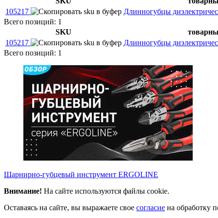
SKU
товарны
105217
Длинногубцы диэлектриче
Всего позиций: 1
SKU
товарны
105217
Длинногубцы диэлектриче
Всего позиций: 1
Шарнирно-губцевый инструмент ERGOLINE
Внимание!
На сайте используются файлы cookie.
Оставаясь на сайте, вы выражаете свое
согласие
на обработку п