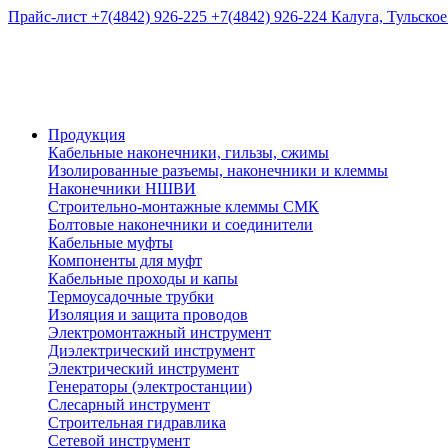
Прайс-лист
+7(4842) 926-225
+7(4842) 926-224
Калуга, Тульское
Продукция
Кабельные наконечники, гильзы, сжимы
Изолированные разъемы, наконечники и клеммы
Наконечники НШВИ
Строительно-монтажные клеммы СМК
Болтовые наконечники и соединители
Кабельные муфты
Компоненты для муфт
Кабельные проходы и капы
Термоусадочные трубки
Изоляция и защита проводов
Электромонтажный инструмент
Диэлектрический инструмент
Электрический инструмент
Генераторы (электростанции)
Слесарный инструмент
Строительная гидравлика
Сетевой инструмент