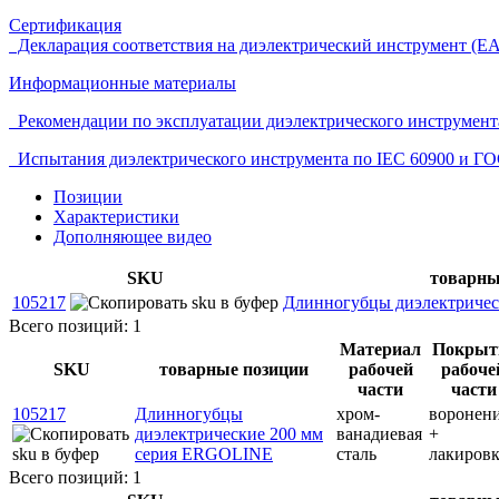
Сертификация
Декларация соответствия на диэлектрический инструмент (E
Информационные материалы
Рекомендации по эксплуатации диэлектрического инструмент
Испытания диэлектрического инструмента по IEC 60900 и ГО
Позиции
Характеристики
Дополняющее видео
SKU
товарны
105217
Длинногубцы диэлектриче
Всего позиций: 1
Материал
Покрыт
SKU
товарные позиции
рабочей
рабоче
части
части
105217
Длинногубцы
хром-
воронен
диэлектрические 200 мм
ванадиевая
+
серия ERGOLINE
сталь
лакиров
Всего позиций: 1