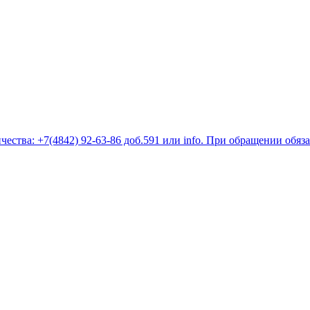
ества: +7(4842) 92-63-86 доб.591 или
info
. При обращении обяз