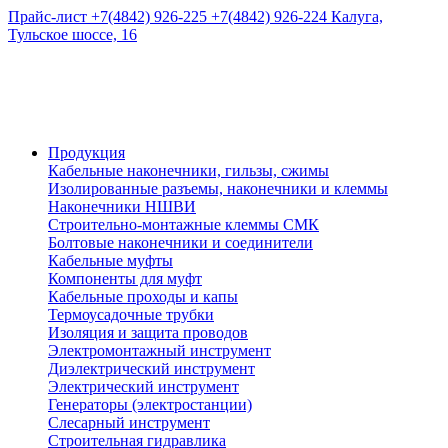
Прайс-лист
+7(4842) 926-225
+7(4842) 926-224
Калуга,
Тульское шоссе, 16
Продукция
Кабельные наконечники, гильзы, сжимы
Изолированные разъемы, наконечники и клеммы
Наконечники НШВИ
Строительно-монтажные клеммы СМК
Болтовые наконечники и соединители
Кабельные муфты
Компоненты для муфт
Кабельные проходы и капы
Термоусадочные трубки
Изоляция и защита проводов
Электромонтажный инструмент
Диэлектрический инструмент
Электрический инструмент
Генераторы (электростанции)
Слесарный инструмент
Строительная гидравлика