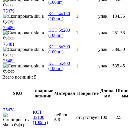
(100шт)
75479
КСТ 4x150
1
упак
134.35
(100шт)
75480
КСТ 5x200
1
упак
251.58
(100шт)
75481
КСТ 5x300
1
упак
389.30
(100шт)
75482
КСТ 5x400
1
упак
535.45
(100шт)
Всего позиций: 5
товарные
Длина,
Шири
SKU
Материал
Покрытие
позиции
мм
м
75478
КСТ
нейлон
3x100
отсутствует
100
2.5
6.6
(100шт)