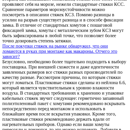
проявляют себя на морозе, нежели стандартные стяжки КСС.
Сравнение параметров морозоустойчивости можно
посмотреть в описании стяжек КСЗ. Помимо разницы в
усилии на разрыв существует разница и в способе фиксации
замка. В отличие от стандартных хомутов с пошаговой
фиксацией замка, хомуты с металлическим зубом КСЗ могут
быть зафиксированы в любой точке, что позволяет более
точно дозировать степень затяжки.
После покупки стяжек на рынке обнаружил, что они
ломаются в руках при монтаже как макароны. Отчего это
зависит?
Безусловно, необходимо более тщательно подходить к выбору
поставщика. При внешней схожести и даже идентичности
заявленных размеров все стяжки разных производителей по
качеству разные. Рассмотрим причины, по которым стяжки
могут ломаться. Пластиковые стяжки сделаны из нейлона 6.6,
который является чувствительным к уровню влажности
воздуха. В стандартных требованиях к хранению и упаковке
кабельных стяжек звучит следующее: герметично запаянный
полиэтиленовый пакет с хомутами рекомендовано вскрывать
непосредственно перед монтажом и использовать в
ближайшее время после вскрытия упаковки. Кроме того,
пластиковые стяжки рекомендовано держать вдали от
нагревательных приборов. Однако если ваши хомуты
пересохли и ломаются, то это можно исправить. Добавьте в