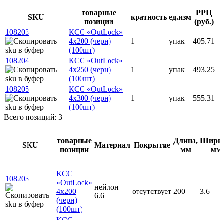
товарные
РРЦ
SKU
кратность
ед.изм
позиции
(руб.)
108203
КСС «OutLock»
4x200 (черн)
1
упак
405.71
(100шт)
108204
КСС «OutLock»
4x250 (черн)
1
упак
493.25
(100шт)
108205
КСС «OutLock»
4x300 (черн)
1
упак
555.31
(100шт)
Всего позиций: 3
товарные
Длина,
Шири
SKU
Материал
Покрытие
позиции
мм
м
КСС
108203
«OutLock»
нейлон
4x200
отсутствует
200
3.6
6.6
(черн)
(100шт)
КСС