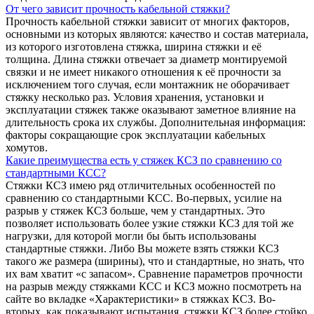
От чего зависит прочность кабельной стяжки?
Прочность кабельной стяжки зависит от многих факторов,
основными из которых являются: качество и состав материала,
из которого изготовлена стяжка, ширина стяжки и её
толщина. Длина стяжки отвечает за диаметр монтируемой
связки и не имеет никакого отношения к её прочности за
исключением того случая, если монтажник не оборачивает
стяжку несколько раз. Условия хранения, установки и
эксплуатации стяжек также оказывают заметное влияние на
длительность срока их службы. Дополнительная информация:
факторы сокращающие срок эксплуатации кабельных
хомутов.
Какие преимущества есть у стяжек КСЗ по сравнению со
стандартными КСС?
Стяжки КСЗ имею ряд отличительных особенностей по
сравнению со стандартными КСС. Во-первых, усилие на
разрыв у стяжек КСЗ больше, чем у стандартных. Это
позволяет использовать более узкие стяжки КСЗ для той же
нагрузки, для которой могли бы быть использованы
стандартные стяжки. Либо Вы можете взять стяжки КСЗ
такого же размера (ширины), что и стандартные, но знать, что
их вам хватит «с запасом». Сравнение параметров прочности
на разрыв между стяжками КСС и КСЗ можно посмотреть на
сайте во вкладке «Характеристики» в стяжках КСЗ. Во-
вторых, как показывают испытания, стяжки КСЗ более стойко