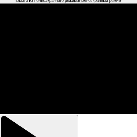
Выйти из полноэкранного режима
Полноэкранный режим