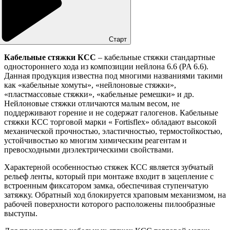
Старт
Кабельные стяжки КСС
– кабельные стяжки стандартные
одностороннего хода из композиции нейлона 6.6 (PA 6.6).
Данная продукция известна под многими названиями такими
как «кабельные хомуты», «нейлоновые стяжки»,
«пластмассовые стяжки», «кабельные ремешки» и др.
Нейлоновые стяжки отличаются малым весом, не
поддерживают горение и не содержат галогенов. Кабельные
стяжки КСС торговой марки « Fortisflex» обладают высокой
механической прочностью, эластичностью, термостойкостью,
устойчивостью ко многим химическим реагентам и
превосходными диэлектрическими свойствами.
Характерной особенностью стяжек КСС является зубчатый
рельеф ленты, который при монтаже входит в зацепление с
встроенным фиксатором замка, обеспечивая ступенчатую
затяжку. Обратный ход блокируется храповым механизмом, на
рабочей поверхности которого расположены пилообразные
выступы.