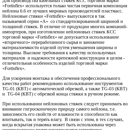
Для производства кабельных стяжек КСС торговой марки
«Fortisflex» используется только чистая первичная композиция
нейлона 6.6 от лучших мировых производителей пластмасс.
Нейлоновые стяжки «Fortisflex» выпускаются в так
называемой серии «А» со стандартизированной шириной и
толщиной стяжек. В отличие от продукции многих компаний-
импортеров, при изготовлении нейлоновых стяжек КСС
торговой марки «Fortisflex» не допускается использование
«вторичного» переработанного сырья и занижение
материалоемкости изделий путем уменьшения ширины и
толщины. Высокие требования к качеству используемых
материалов и надежности крепежной конструкции в целом -
отличительная особенность изделий торговой марки
«Fortisflex».
Для ускорения монтажа и обеспечения профессионального
качества работ рекомендовано использование инструментов
ТG-01 (КВТ) с автоматической обрезкой, а также TG-03 (КВТ)
и TG-04 (КВТ) с обрезкой конца стяжки в ручном режиме.
При использовании нейлоновых стяжек следует принимать во
внимание гигроскопичную природу самого нейлона, т.е.
зависимость его свойств от влажности и способности как
впитывать, так и терять влагу. В связи с этим, в тех случаях,
когда вскрытая упаковка может быть использована через
неопределенное время рекомендуется герметично