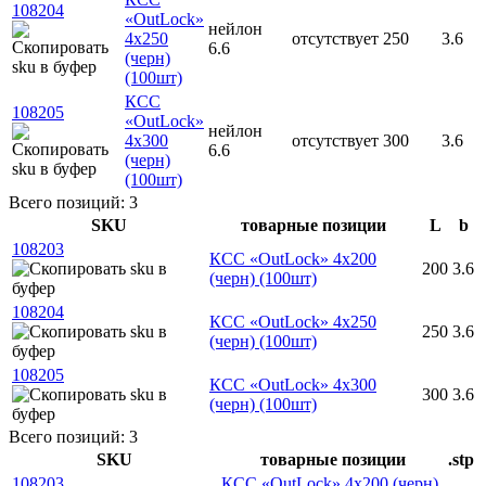
108204
«OutLock»
нейлон
4x250
отсутствует
250
3.6
6.6
(черн)
(100шт)
КСС
108205
«OutLock»
нейлон
4x300
отсутствует
300
3.6
6.6
(черн)
(100шт)
Всего позиций: 3
SKU
товарные позиции
L
b
108203
КСС «OutLock» 4x200
200
3.6
(черн) (100шт)
108204
КСС «OutLock» 4x250
250
3.6
(черн) (100шт)
108205
КСС «OutLock» 4x300
300
3.6
(черн) (100шт)
Всего позиций: 3
SKU
товарные позиции
.stp
108203
КСС «OutLock» 4x200 (черн)