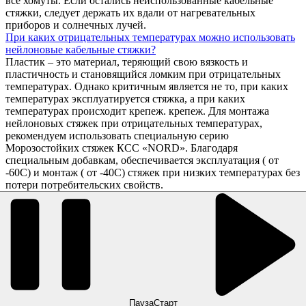
все хомуты. Если остались неиспользованные кабельные
стяжки, следует держать их вдали от нагревательных
приборов и солнечных лучей.
При каких отрицательных температурах можно использовать
нейлоновые кабельные стяжки?
Пластик – это материал, теряющий свою вязкость и
пластичность и становящийся ломким при отрицательных
температурах. Однако критичным является не то, при каких
температурах эксплуатируется стяжка, а при каких
температурах происходит крепеж. крепеж. Для монтажа
нейлоновых стяжек при отрицательных температурах,
рекомендуем использовать специальную серию
Морозостойких стяжек КСС «NORD». Благодаря
специальным добавкам, обеспечивается эксплуатация ( от
-60С) и монтаж ( от -40С) стяжек при низких температурах без
потери потребительских свойств.
Пауза
Старт