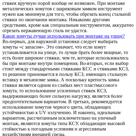
стяжек вручную порой вообще не возможен. При монтаже
металлических хомутов с шариковым замком инструмент
нужен как минимум для того, чтобы обрезать конец стальной
стяжки по окончании монтажа. Никакими другими
средствами, кроме как специальным инструментом, аккуратно
отрезать нержавеющую сталь не удастся.
Какие хомуты лучше использовать при монтаже на улице?
Во-первых, для наружной установки следует выбирать
хомуты «с запасом». Это означает, что если хомут
устанавливается на улице, то лучше брать более мощные, то
есть более широкие стяжки, чем те, которые использовались
бы при монтаже внутри помещения. Во-вторых, если выбор
стоит между стандартными стяжками КСС и стяжками КСЗ,
то решение принимается в пользу КСЗ, имеющих стальную
вставку в механизме замка. А поскольку крепость замка
стяжки является одним из слабых мест пластмассового
хомута, то использование усиленных стяжек КСЗ,
выдерживающих более сильную нагрузку, является более
предпочтительным вариантом. В третьих, рекомендуется
использование хомутов черного цвета, обладающих
устойчивостью к UV излучению. И наконец, идеальным
вариантом, рассчитанным исключительно на уличный
монтаж, являются хомуты типа КСУ, обладающие высокой
стойкостью к погодным условиям и агрессивным
воздействиям внешней среды.