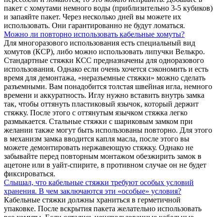
пакет с хомутами немного воды (приблизительно 3-5 кубиков)
и запаяйте пакет. Через несколько дней вы можете их
использовать. Они гарантированно не будут ломаться.
Можно ли повторно использовать кабельные хомуты?
Для многоразового использования есть специальный вид
хомутов (КСР), либо можно использовать липучки Велькро.
Стандартные стяжки КСС предназначены для одноразового
использования. Однако если очень хочется сэкономить и есть
время для демонтажа, «неразъемные стяжки» можно сделать
разъемными. Вам понадобится толстая швейная игла, немного
времени и аккуратность. Иглу нужно вставить внутрь замка
так, чтобы оттянуть пластиковый язычок, который держит
стяжку. После этого с оттянутым язычком стяжка легко
размыкается. Стальные стяжки с шариковым замком при
желании также могут быть использованы повторно. Для этого
в механизм замка вводится капля масла, после этого вы
можете демонтировать нержавеющую стяжку. Однако не
забывайте перед повторным монтажом обезжирить замок в
ацетоне или в уайт-спирите, в противном случае он не будет
фиксироваться.
Слышал, что кабельные стяжки требуют особых условий
хранения. В чем заключаются эти «особые» условия?
Кабельные стяжки должны храниться в герметичной
упаковке. После вскрытия пакета желательно использовать