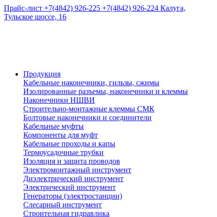
Прайс-лист
+7(4842) 926-225
+7(4842) 926-224
Калуга,
Тульское шоссе, 16
Продукция
Кабельные наконечники, гильзы, сжимы
Изолированные разъемы, наконечники и клеммы
Наконечники НШВИ
Строительно-монтажные клеммы СМК
Болтовые наконечники и соединители
Кабельные муфты
Компоненты для муфт
Кабельные проходы и капы
Термоусадочные трубки
Изоляция и защита проводов
Электромонтажный инструмент
Диэлектрический инструмент
Электрический инструмент
Генераторы (электростанции)
Слесарный инструмент
Строительная гидравлика