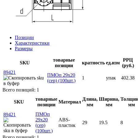
Позиции
Характеристики
Размеры
товарные
РРЦ
SKU
кратность
ед.изм
позиции
(руб.)
89421
ПМОп 29х20
1
упак
402.38
(сер) (100шт.)
Всего позиций: 1
товарные
Длина,
Ширина,
Толщин
SKU
Материал
позиции
мм
мм
мм
ПМОп
89421
29х20
ABS-
29
19.5
8
(сер)
пластик
(100шт.)
Всего позиций: 1