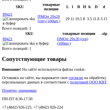
товарные
SKU
L
l
B
H
h
D
d
позиции
89421
ПМОп 29х20
29
11
19.5
8
3.5
11.8
3.15
(сер) (100шт.)
Всего позиций: 1
SKU
товарные позиции
.stp
89421
ПМОп 29х20 (сер)
(100шт.)
Всего позиций: 1
Сопутствующие товары
Внимание!
На сайте используются файлы cookie.
Оставаясь на сайте, вы выражаете свое
согласие
на обработку
персональных данных в соответствии с
политикой ООО КВТ
.
Понятно, принимаю
ПН-ПТ 8:30-17:30
+7 (4842) 926-225, +7 (4842) 926-224