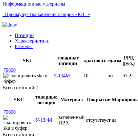
Информационные материалы
Преимущества кабельных бирок «КВТ»
Позиции
Характеристики
Размеры
товарные
РРЦ
SKU
кратность
ед.изм
позиции
(руб.)
79600
У-134М
10
шт
53.22
Всего позиций: 1
товарные
SKU
Материал
Покрытие
Маркировк
позиции
79600
вспененный
У-134М
отсутствует
да
ПВХ
Всего позиций: 1