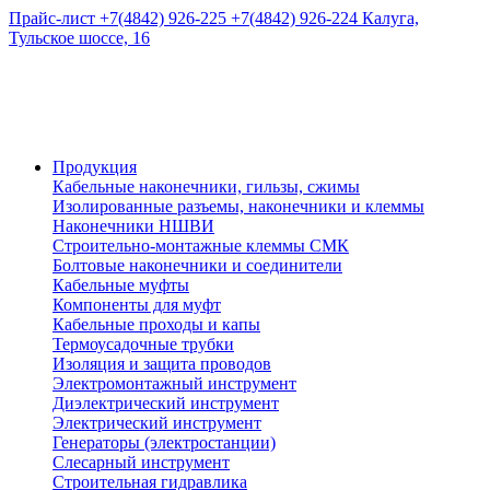
Прайс-лист
+7(4842) 926-225
+7(4842) 926-224
Калуга,
Тульское шоссе, 16
Продукция
Кабельные наконечники, гильзы, сжимы
Изолированные разъемы, наконечники и клеммы
Наконечники НШВИ
Строительно-монтажные клеммы СМК
Болтовые наконечники и соединители
Кабельные муфты
Компоненты для муфт
Кабельные проходы и капы
Термоусадочные трубки
Изоляция и защита проводов
Электромонтажный инструмент
Диэлектрический инструмент
Электрический инструмент
Генераторы (электростанции)
Слесарный инструмент
Строительная гидравлика