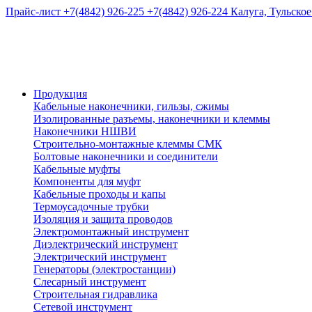
Прайс-лист
+7(4842) 926-225
+7(4842) 926-224
Калуга, Тульское
Продукция
Кабельные наконечники, гильзы, сжимы
Изолированные разъемы, наконечники и клеммы
Наконечники НШВИ
Строительно-монтажные клеммы СМК
Болтовые наконечники и соединители
Кабельные муфты
Компоненты для муфт
Кабельные проходы и капы
Термоусадочные трубки
Изоляция и защита проводов
Электромонтажный инструмент
Диэлектрический инструмент
Электрический инструмент
Генераторы (электростанции)
Слесарный инструмент
Строительная гидравлика
Сетевой инструмент