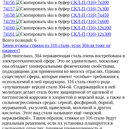
74156
СКЛ-П (316) 7х200
74157
СКЛ-П (316) 7х300
74158
СКЛ-П (316) 7х450
74159
СКЛ-П (316) 7х600
74160
СКЛ-П (316) 12х200
74161
СКЛ-П (316) 12х300
Всего позиций: 6
Зачем нужны стяжки из 316 стали, если 304-ая тоже не
ржавеет?
Действительно, 304 нержавеющая сталь очень востребована в
электротехнической сфере. Это не удивительно, поскольку
она обладает универсальными физическими свойствами,
подходящими для применения во многих отраслях. Однако
существуют сферы, которые имеют «особые» требования к
используемой в ней продукции. 316 сталь своего рода
«улучшенная» версия стали 304-ой. Содержащийся в ней
молибден делает сталь более защищенной от щелевой и
питтинговой коррозии в хлористой и морской воде, а также в
сильноагрессивных средах: серной, фосфорной, борной,
муравьиной, уксусной, щавелевой, молочной и других
кислотах. Этот вид стали называют ещё «морской
нержавейкой». Таким образом, стяжки из 316 стали будут
идеальным решением, если их установка планируется в
следующих отраслях: пищевая промышленность и