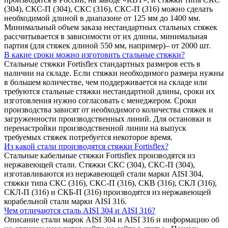
(304), СКС-П (304), СКС (316), СКС-П (316) можно сделать
необходимой длиной в диапазоне от 125 мм до 1400 мм.
Минимальный объем заказа нестандартных стальных стяжек
рассчитывается в зависимости от их длины, минимальная
партия (для стяжек длиной 550 мм, например)– от 2000 шт.
В какие сроки можно изготовить стальные стяжки?
Стальные стяжки Fortisflex стандартных размеров есть в
наличии на складе. Если стяжки необходимого размера нужны
в большем количестве, чем поддерживается на складе или
требуются стальные стяжки нестандартной длины, сроки их
изготовления нужно согласовать с менеджером. Сроки
производства зависят от необходимого количества стяжек и
загруженности производственных линий. Для остановки и
перенастройки производственной линии на выпуск
требуемых стяжек потребуется некоторое время.
Из какой стали производятся стяжки Fortisflex?
Стальные кабельные стяжки Fortisflex производятся из
нержавеющей стали. Стяжки СКС (304), СКС-П (304),
изготавливаются из нержавеющей стали марки AISI 304,
стяжки типа СКС (316), СКС-П (316), СКВ (316), СКЛ (316),
СКЛ-П (316) и СКБ-П (316) производятся из нержавеющей
корабельной стали марки AISI 316.
Чем отличаются сталь AISI 304 и AISI 316?
Описание стали марок AISI 304 и AISI 316 и информацию об