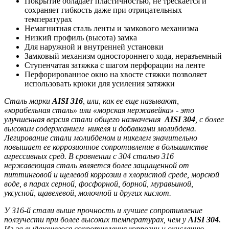
Покрытие обладает пластичностью, не трескается и
сохраняет гибкость даже при отрицательных
температурах
Немагнитная сталь ленты и замкового механизма
Низкий профиль (высота) замка
Для наружной и внутренней установки
Замковый механизм одностороннего хода, неразъемный
Ступенчатая затяжка с шагом перфорации на ленте
Перфорированное окно на хвосте стяжки позволяет
использовать крюки для усиления затяжки
Сталь марки
AISI 316
, или, как ее еще называют,
«корабельная сталь» или «морская нержавейка» - это
улучшенная версия стали общего назначения
AISI 304
, с более
высоким содержанием никеля и добавками молибдена.
Легирование стали молибденом и никелем значительно
повышает ее коррозионное сопротивление в большинстве
агрессивных сред. В сравнении с 304 сталью 316
нержавеющая сталь является более защищенной от
питтинговой и щелевой коррозии в хлористой среде, морской
воде, в парах серной, фосфорной, борной, муравьиной,
уксусной, щавелевой, молочной и других кислот.
У 316-й стали выше прочность и лучшее сопротивление
ползучести при более высоких температурах, чем у
AISI 304
.
Из-за выдающегося сопротивления коррозии и окислению,