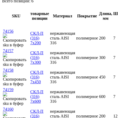
Всего позиций: 6
товарные
Длина,
Ш
SKU
Материал
Покрытие
позиции
мм
74156
СКЛ-П
нержавеющая
(316)
сталь AISI
полимерное
200
7
7х200
316
74157
СКЛ-П
нержавеющая
(316)
сталь AISI
полимерное
300
7
7х300
316
74158
СКЛ-П
нержавеющая
(316)
сталь AISI
полимерное
450
7
7х450
316
74159
СКЛ-П
нержавеющая
(316)
сталь AISI
полимерное
600
7
7х600
316
74160
СКЛ-П
нержавеющая
(316)
сталь AISI
полимерное
200
12