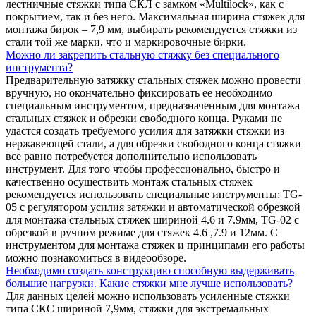
лестничные стяжки типа СКЛ с замком «Multilock», как с
покрытием, так и без него. Максимальная ширина стяжек для
монтажа бирок – 7,9 мм, выбирать рекомендуется стяжки из
стали той же марки, что и маркировочные бирки.
Можно ли закрепить стальную стяжку без специального
инструмента?
Предварительную затяжку стальных стяжек можно провести
вручную, но окончательно фиксировать ее необходимо
специальным инструментом, предназначенным для монтажа
стальных стяжек и обрезки свободного конца. Руками не
удастся создать требуемого усилия для затяжки стяжки из
нержавеющей стали, а для обрезки свободного конца стяжки
все равно потребуется дополнительно использовать
инструмент. Для того чтобы профессионально, быстро и
качественно осуществить монтаж стальных стяжек
рекомендуется использовать специальные инструменты: TG-
05 с регулятором усилия затяжки и автоматической обрезкой
для монтажа стальных стяжек шириной 4.6 и 7.9мм, TG-02 с
обрезкой в ручном режиме для стяжек 4.6 ,7.9 и 12мм. С
инструментом для монтажа стяжек и принципами его работы
можно познакомиться в видеообзоре.
Необходимо создать конструкцию способную выдерживать
большие нагрузки. Какие стяжки мне лучше использовать?
Для данных целей можно использовать усиленные стяжки
типа СКС шириной 7,9мм, стяжки для экстремальных