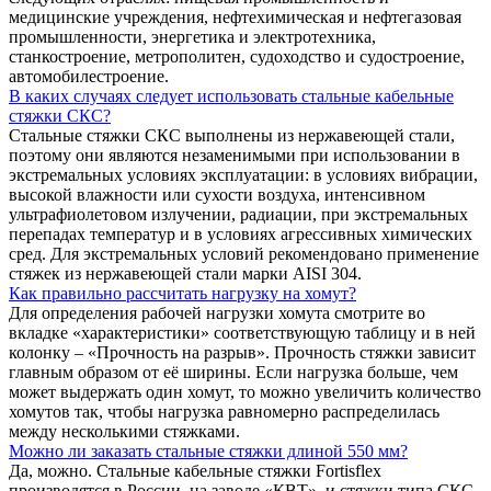
медицинские учреждения, нефтехимическая и нефтегазовая
промышленности, энергетика и электротехника,
станкостроение, метрополитен, судоходство и судостроение,
автомобилестроение.
В каких случаях следует использовать стальные кабельные
стяжки СКС?
Стальные стяжки СКС выполнены из нержавеющей стали,
поэтому они являются незаменимыми при использовании в
экстремальных условиях эксплуатации: в условиях вибрации,
высокой влажности или сухости воздуха, интенсивном
ультрафиолетовом излучении, радиации, при экстремальных
перепадах температур и в условиях агрессивных химических
сред. Для экстремальных условий рекомендовано применение
стяжек из нержавеющей стали марки AISI 304.
Как правильно рассчитать нагрузку на хомут?
Для определения рабочей нагрузки хомута смотрите во
вкладке «характеристики» соответствующую таблицу и в ней
колонку – «Прочность на разрыв». Прочность стяжки зависит
главным образом от её ширины. Если нагрузка больше, чем
может выдержать один хомут, то можно увеличить количество
хомутов так, чтобы нагрузка равномерно распределилась
между несколькими стяжками.
Можно ли заказать стальные стяжки длиной 550 мм?
Да, можно. Стальные кабельные стяжки Fortisflex
производятся в России, на заводе «КВТ», и стяжки типа СКС