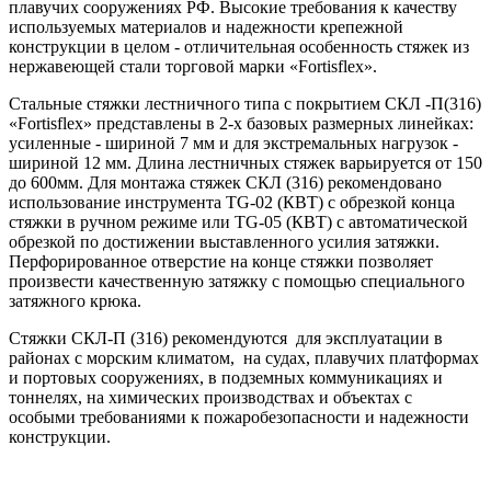
плавучих сооружениях РФ. Высокие требования к качеству
используемых материалов и надежности крепежной
конструкции в целом - отличительная особенность стяжек из
нержавеющей стали торговой марки «Fortisflex».
Стальные стяжки лестничного типа с покрытием СКЛ -П(316)
«Fortisflex» представлены в 2-х базовых размерных линейках:
усиленные - шириной 7 мм и для экстремальных нагрузок -
шириной 12 мм. Длина лестничных стяжек варьируется от 150
до 600мм. Для монтажа стяжек СКЛ (316) рекомендовано
использование инструмента TG-02 (КВТ) с обрезкой конца
стяжки в ручном режиме или TG-05 (КВТ) с автоматической
обрезкой по достижении выставленного усилия затяжки.
Перфорированное отверстие на конце стяжки позволяет
произвести качественную затяжку с помощью специального
затяжного крюка.
Стяжки СКЛ-П (316) рекомендуются для эксплуатации в
районах с морским климатом, на судах, плавучих платформах
и портовых сооружениях, в подземных коммуникациях и
тоннелях, на химических производствах и объектах с
особыми требованиями к пожаробезопасности и надежности
конструкции.