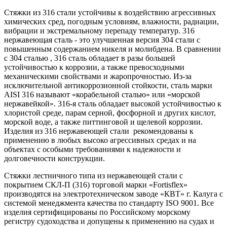
Стяжки из 316 стали устойчивы к воздействию агрессивных
химических сред, погодным условиям, влажности, радиации,
вибрации и экстремальному перепаду температур. 316
нержавеющая сталь - это улучшенная версия 304 стали с
повышенным содержанием никеля и молибдена. В сравнении
с 304 сталью , 316 сталь обладает в разы большей
устойчивостью к коррозии, а также превосходными
механическими свойствами и жаропрочностью. Из-за
исключительной антикоррозионной стойкости, сталь марки
AISI 316 называют «корабельной сталью» или «морской
нержавейкой». 316-я сталь обладает высокой устойчивостью к
хлористой среде, парам серной, фосфорной и других кислот,
морской воде, а также питтинговой и щелевой коррозии.
Изделия из 316 нержавеющей стали рекомендованы к
применению в любых высоко агрессивных средах и на
объектах с особыми требованиями к надежности и
долговечности конструкции.
Стяжки лестничного типа из нержавеющей стали с
покрытием СКЛ-П (316) торговой марки «Fortisflex»
производятся на электротехническом заводе «КВТ» г. Калуга с
системой менеджмента качества по стандарту ISO 9001. Все
изделия сертифицированы по Российскому морскому
регистру судоходства и допущены к применению на судах и