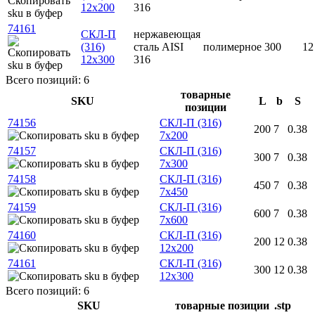
12х200
316
74161
СКЛ-П
нержавеющая
(316)
сталь AISI
полимерное
300
12
12х300
316
Всего позиций: 6
товарные
SKU
L
b
S
позиции
74156
СКЛ-П (316)
200
7
0.38
7х200
74157
СКЛ-П (316)
300
7
0.38
7х300
74158
СКЛ-П (316)
450
7
0.38
7х450
74159
СКЛ-П (316)
600
7
0.38
7х600
74160
СКЛ-П (316)
200
12
0.38
12х200
74161
СКЛ-П (316)
300
12
0.38
12х300
Всего позиций: 6
SKU
товарные позиции
.stp