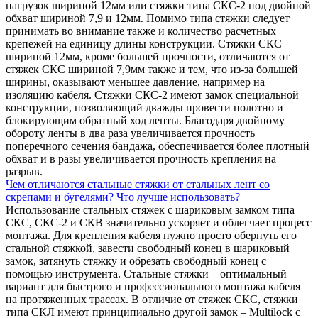
нагрузок шириной 12мм или стяжки типа СКС-2 под двойной
обхват шириной 7,9 и 12мм. Помимо типа стяжки следует
принимать во внимание также и количество расчетных
крепежей на единицу длины конструкции. Стяжки СКС
шириной 12мм, кроме большей прочности, отличаются от
стяжек СКС шириной 7,9мм также и тем, что из-за большей
ширины, оказывают меньшее давление, например на
изоляцию кабеля. Стяжки СКС-2 имеют замок специальной
конструкции, позволяющий дважды провести полотно и
блокирующим обратный ход ленты. Благодаря двойному
обороту ленты в два раза увеличивается прочность
поперечного сечения бандажа, обеспечивается более плотный
обхват и в разы увеличивается прочность крепления на
разрыв.
Чем отличаются стальные стяжки от стальных лент со
скрепами и бугелями? Что лучше использовать?
Использование стальных стяжек с шариковым замком типа
СКС, СКС-2 и СКВ значительно ускоряет и облегчает процесс
монтажа. Для крепления кабеля нужно просто обернуть его
стальной стяжкой, завести свободный конец в шариковый
замок, затянуть стяжку и обрезать свободный конец с
помощью инструмента. Стальные стяжки – оптимальный
вариант для быстрого и профессионального монтажа кабеля
на протяженных трассах. В отличие от стяжек СКС, стяжки
типа СКЛ имеют принципиально другой замок – Multilock с