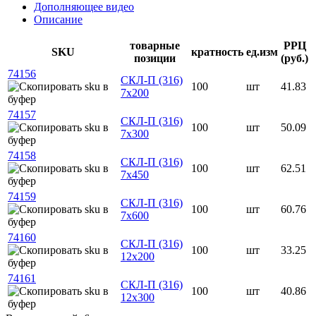
Дополняющее видео
Описание
товарные
РРЦ
SKU
кратность
ед.изм
позиции
(руб.)
74156
СКЛ-П (316)
100
шт
41.83
7х200
74157
СКЛ-П (316)
100
шт
50.09
7х300
74158
СКЛ-П (316)
100
шт
62.51
7х450
74159
СКЛ-П (316)
100
шт
60.76
7х600
74160
СКЛ-П (316)
100
шт
33.25
12х200
74161
СКЛ-П (316)
100
шт
40.86
12х300