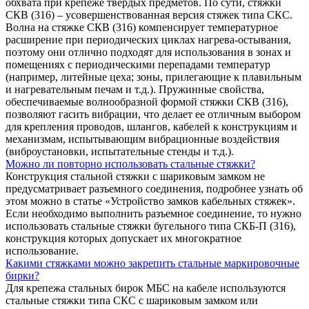
обхвата при крепеже твердых предметов. По сути, стяжки
СКВ (316) – усовершенствованная версия стяжек типа СКС.
Волна на стяжке СКВ (316) компенсирует температурное
расширение при периодических циклах нагрева-остывания,
поэтому они отлично подходят для использования в зонах и
помещениях с периодическими перепадами температур
(например, литейные цеха; зоны, прилегающие к плавильным
и нагревательным печам и т.д.). Пружинные свойства,
обеспечиваемые волнообразной формой стяжки СКВ (316),
позволяют гасить вибрации, что делает ее отличным выбором
для крепления проводов, шлангов, кабелей к конструкциям и
механизмам, испытывающим вибрационные воздействия
(виброустановки, испытательные стенды и т.д.).
Можно ли повторно использовать стальные стяжки?
Конструкция стальной стяжки с шариковым замком не
предусматривает разъемного соединения, подробнее узнать об
этом можно в статье «Устройство замков кабельных стяжек».
Если необходимо выполнить разъемное соединение, то нужно
использовать стальные стяжки бугельного типа СКБ-П (316),
конструкция которых допускает их многократное
использование.
Какими стяжками можно закрепить стальные маркировочные
бирки?
Для крепежа стальных бирок МБС на кабеле используются
стальные стяжки типа СКС с шариковым замком или