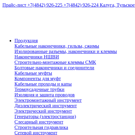
Прайс-лист
+7(4842) 926-225
+7(4842) 926-224
Калуга, Тульское
Продукция
Кабельные наконечники, гильзы, сжимы
Изолированные разъемы, наконечники и клеммы
Наконечники НШВИ
Строительно-монтажные клеммы СМК
Болтовые наконечники и соединители
Кабельные муфты
Компоненты для муфт
Кабельные проходы и капы
Термоусадочные трубки
Изоляция и защита проводов
Электромонтажный инструмент
Диэлектрический инструмент
Электрический инструмент
Генераторы (электростанции)
Слесарный инструмент
Строительная гидравлика
Сетевой инструмент