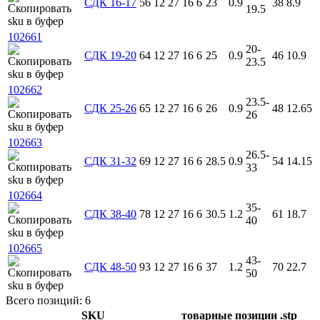
СДК 16-17
56
12
27
16
6
23
0.9
38
8.9
19.5
102661
20-
СДК 19-20
64
12
27
16
6
25
0.9
46
10.9
23.5
102662
23.5-
СДК 25-26
65
12
27
16
6
26
0.9
48
12.65
26
102663
26.5-
СДК 31-32
69
12
27
16
6
28.5
0.9
54
14.15
33
102664
35-
СДК 38-40
78
12
27
16
6
30.5
1.2
61
18.7
40
102665
43-
СДК 48-50
93
12
27
16
6
37
1.2
70
22.7
50
Всего позиций: 6
SKU
товарные позиции
.stp