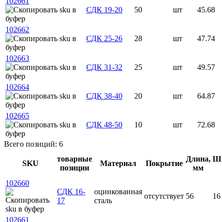
102661
СДК 19-20
50
шт
45.68
102662
СДК 25-26
28
шт
47.74
102663
СДК 31-32
25
шт
49.57
102664
СДК 38-40
20
шт
64.87
102665
СДК 48-50
10
шт
72.68
Всего позиций: 6
товарные
Длина,
Ши
SKU
Материал
Покрытие
позиции
мм
102660
СДК 16-
оцинкованная
отсутствует
56
16
17
сталь
102661