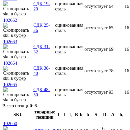
СДК 19-
оцинкованная
отсутствует
64
16
20
сталь
102662
СДК 25-
оцинкованная
отсутствует
65
16
26
сталь
102663
СДК 31-
оцинкованная
отсутствует
69
16
32
сталь
102664
СДК 38-
оцинкованная
отсутствует
78
16
40
сталь
102665
СДК 48-
оцинкованная
отсутствует
93
16
50
сталь
Всего позиций: 6
товарные
SKU
L
l
l₁
B
b
h
S
D
A
h₁
позиции
102660
16-