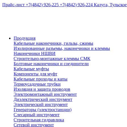
Прайс-лист
+7(4842) 926-225
+7(4842) 926-224
Калуга, Тульское
Продукция
Кабельные наконечники, гильзы, сжимы
Изолированные разъемы, наконечники и клеммы
Наконечники НШВИ
Строительно-монтажные клеммы СМК
Болтовые наконечники и соединители
Кабельные муфты
Компоненты для муфт
Кабельные проходы и капы
Термоусадочные трубки
Изоляция и защита проводов
Электромонтажный инструмент
Диэлектрический инструмент
Электрический инструмент
Генераторы (электростанции)
Слесарный инструмент
Строительная гидравлика
Сетевой инструмент