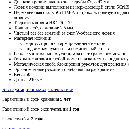
Диапазон резки: пластиковые трубы ∅ до 42 мм
Лезвия ножниц выполнены из нержавеющей стали 5Cr1
Нержавеющая сталь 5Cr13MoV широко используется для 
лезвием
Твердость лезвия HRC 50...52
Толщина обуха лезвия: 2.5 мм
Чистый рез без замятий за счет V-образного лезвия
Материал ножниц:
корпус: прочный армированный нейлон
подвижная рукоятка: алюминиевый сплав
Резка с минимальным усилием за счет храпового механиз
Открытие лезвия в любой момент нажатием на подвижну
Металлическая скоба блокировки рукояток для хранения 
Эргономичные рукоятки с небольшим раскрытием
Вес: 250 г
Длина: 210 мм
Эксплуатационные характеристики
Гарантийный срок хранения
5 лет
Гарантийный срок эксплуатации
1 год
Срок службы
3 года
Сертификация