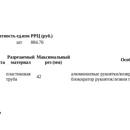
атность
ед.изм
РРЦ (руб.)
шт
884.76
Разрезаемый
Максимальный
Осо
нта
материал
рез (мм)
пластиковая
алюминиевые рукоятки/возвр
42
труба
блокиратор рукояток/лезвия
p