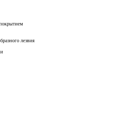
 покрытием
образного лезвия
ки