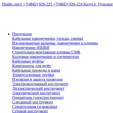
Прайс-лист
+7(4842) 926-225
+7(4842) 926-224
Калуга, Тульское
Продукция
Кабельные наконечники, гильзы, сжимы
Изолированные разъемы, наконечники и клеммы
Наконечники НШВИ
Строительно-монтажные клеммы СМК
Болтовые наконечники и соединители
Кабельные муфты
Компоненты для муфт
Кабельные проходы и капы
Термоусадочные трубки
Изоляция и защита проводов
Электромонтажный инструмент
Диэлектрический инструмент
Электрический инструмент
Генераторы (электростанции)
Слесарный инструмент
Строительная гидравлика
Сетевой инструмент