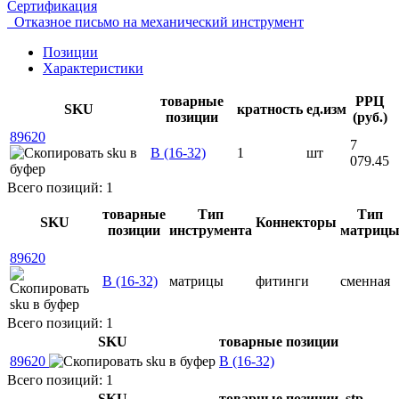
Сертификация
Отказное письмо на механический инструмент
Позиции
Характеристики
товарные
РРЦ
SKU
кратность
ед.изм
позиции
(руб.)
89620
7
В (16-32)
1
шт
079.45
Всего позиций: 1
товарные
Тип
Тип
SKU
Коннекторы
позиции
инструмента
матриц
89620
В (16-32)
матрицы
фитинги
сменная
Всего позиций: 1
SKU
товарные позиции
89620
В (16-32)
Всего позиций: 1
SKU
товарные позиции
.stp