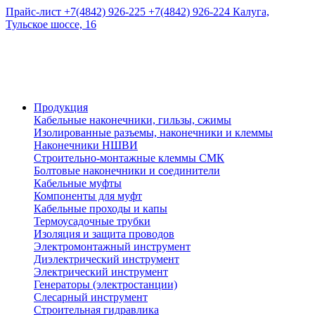
Прайс-лист
+7(4842) 926-225
+7(4842) 926-224
Калуга,
Тульское шоссе, 16
Продукция
Кабельные наконечники, гильзы, сжимы
Изолированные разъемы, наконечники и клеммы
Наконечники НШВИ
Строительно-монтажные клеммы СМК
Болтовые наконечники и соединители
Кабельные муфты
Компоненты для муфт
Кабельные проходы и капы
Термоусадочные трубки
Изоляция и защита проводов
Электромонтажный инструмент
Диэлектрический инструмент
Электрический инструмент
Генераторы (электростанции)
Слесарный инструмент
Строительная гидравлика