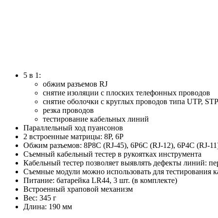
5 в 1:
обжим разъемов RJ
снятие изоляции с плоских телефонных проводов
снятие оболочки с круглых проводов типа UTP, ST
резка проводов
тестирование кабельных линий
Параллельный ход пуансонов
2 встроенные матрицы: 8Р, 6Р
Обжим разъемов: 8Р8С (RJ-45), 6Р6С (RJ-12), 6P4C (RJ-11
Съемный кабельный тестер в рукоятках инструмента
Кабельный тестер позволяет выявлять дефекты линий: п
Съемные модули можно использовать для тестирования 
Питание: батарейка LR44, 3 шт. (в комплекте)
Встроенный храповой механизм
Вес: 345 г
Длина: 190 мм