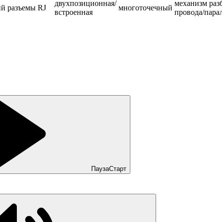
двухпозиционная/
механизм раз
ий
разъемы RJ
многоточечный
встроенная
провода/пара
Пауза
Старт