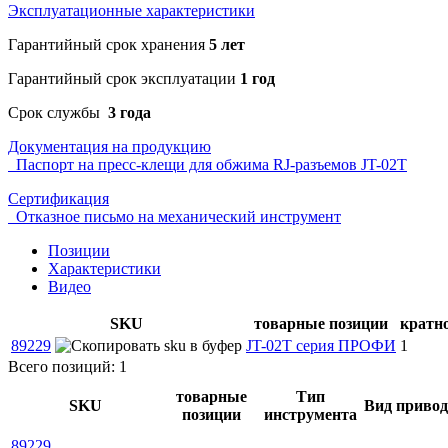
Эксплуатационные характеристики
Гарантийный срок хранения
5 лет
Гарантийный срок эксплуатации
1 год
Срок службы
3 года
Документация на продукцию
Паспорт на пресс-клещи для обжима RJ-разъемов JT-02T
Сертификация
Отказное письмо на механический инструмент
Позиции
Характеристики
Видео
SKU
товарные позиции
кратн
89229
JT-02T серия ПРОФИ
1
Всего позиций: 1
товарные
Тип
SKU
Вид привод
позиции
инструмента
89229