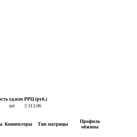
ость
ед.изм
РРЦ (руб.)
шт
3 313.06
Профиль
а
Коннекторы
Тип матрицы
обжима