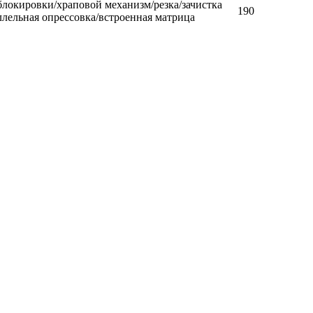
блокировки/храповой механизм/резка/зачистка
190
ллельная опрессовка/встроенная матрица