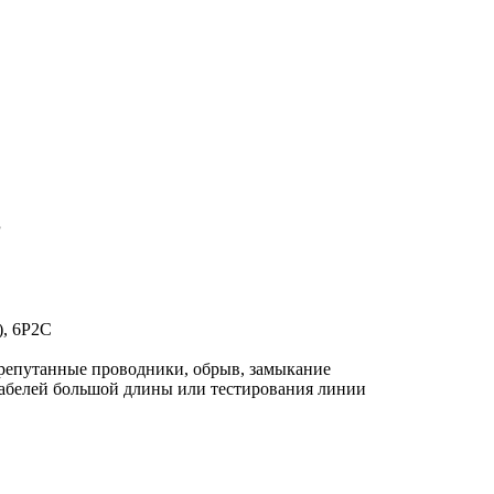
P
), 6Р2С
ерепутанные проводники, обрыв, замыкание
кабелей большой длины или тестирования линии