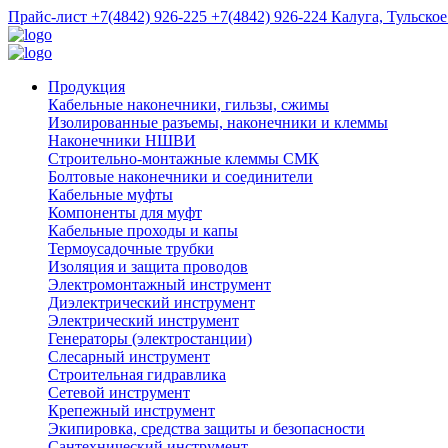
Прайс-лист
+7(4842) 926-225
+7(4842) 926-224
Калуга, Тульское
Продукция
Кабельные наконечники, гильзы, сжимы
Изолированные разъемы, наконечники и клеммы
Наконечники НШВИ
Строительно-монтажные клеммы СМК
Болтовые наконечники и соединители
Кабельные муфты
Компоненты для муфт
Кабельные проходы и капы
Термоусадочные трубки
Изоляция и защита проводов
Электромонтажный инструмент
Диэлектрический инструмент
Электрический инструмент
Генераторы (электростанции)
Слесарный инструмент
Строительная гидравлика
Сетевой инструмент
Крепежный инструмент
Экипировка, средства защиты и безопасности
Сантехнический инструмент