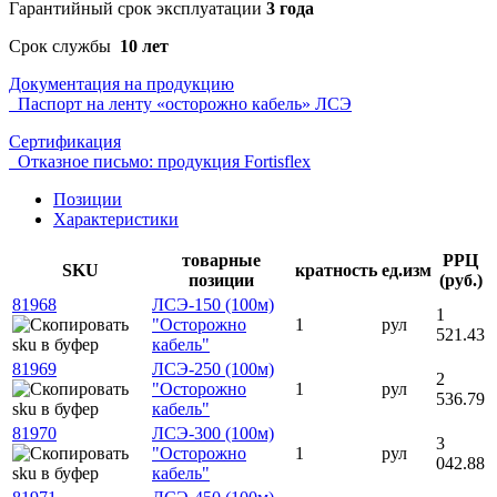
Гарантийный срок эксплуатации
3 года
Срок службы
10 лет
Документация на продукцию
Паспорт на ленту «осторожно кабель» ЛСЭ
Сертификация
Отказное письмо: продукция Fortisflex
Позиции
Характеристики
товарные
РРЦ
SKU
кратность
ед.изм
позиции
(руб.)
81968
ЛСЭ-150 (100м)
1
"Осторожно
1
рул
521.43
кабель"
81969
ЛСЭ-250 (100м)
2
"Осторожно
1
рул
536.79
кабель"
81970
ЛСЭ-300 (100м)
3
"Осторожно
1
рул
042.88
кабель"