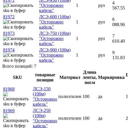
81971
ЛСЭ-450 (100м)
4
"Осторожно
1
рул
567.55
кабель"
81972
ЛСЭ-600 (100м)
6
"Осторожно
1
рул
088.96
кабель"
81973
ЛСЭ-750 (100м)
7
"Осторожно
1
рул
610.40
кабель"
81974
ЛСЭ-900 (100м)
9
"Осторожно
1
рул
131.83
кабель"
Всего позиций: 7
Длина
товарные
SKU
Материал
ленты,
Маркировка
позиции
пог.м
ЛСЭ-150
81968
(100м)
полиэтилен
100
да
1
"Осторожно
кабель"
ЛСЭ-250
81969
(100м)
полиэтилен
100
да
2
"Осторожно
кабель"