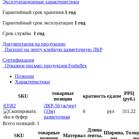
Эксплуатационные характеристики
Гарантийный срок хранения
1 год
Гарантийный срок эксплуатации
1 год
Срок службы
1 год
Документация на продукцию
Паспорт на ленту клейкую разметочную ЛКР
Сертификация
Отказное письмо: продукция Fortisflex
Позиции
Характеристики
товарные
РРЦ
SKU
кратность
ед.изм
позиции
(руб.)
83582
ЛКР-50 (ж/чер)
(33м)
6
рул
311.22
разметочная
Всего позиций: 1
Длина
товарные
Ширина,
Толщ
SKU
Материал
ленты,
позиции
мм
м