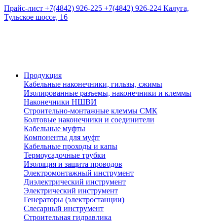
Прайс-лист
+7(4842) 926-225
+7(4842) 926-224
Калуга,
Тульское шоссе, 16
Продукция
Кабельные наконечники, гильзы, сжимы
Изолированные разъемы, наконечники и клеммы
Наконечники НШВИ
Строительно-монтажные клеммы СМК
Болтовые наконечники и соединители
Кабельные муфты
Компоненты для муфт
Кабельные проходы и капы
Термоусадочные трубки
Изоляция и защита проводов
Электромонтажный инструмент
Диэлектрический инструмент
Электрический инструмент
Генераторы (электростанции)
Слесарный инструмент
Строительная гидравлика