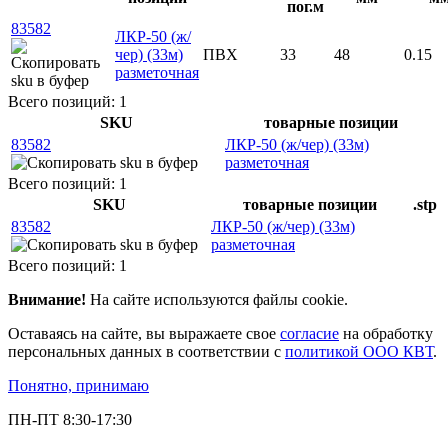
пог.м
83582
ЛКР-50 (ж/
чер) (33м)
ПВХ
33
48
0.15
разметочная
Всего позиций: 1
SKU
товарные позиции
83582
ЛКР-50 (ж/чер) (33м)
разметочная
Всего позиций: 1
SKU
товарные позиции
.stp
83582
ЛКР-50 (ж/чер) (33м)
разметочная
Всего позиций: 1
Внимание!
На сайте используются файлы cookie.
Оставаясь на сайте, вы выражаете свое
согласие
на обработку
персональных данных в соответствии с
политикой ООО КВТ
.
Понятно, принимаю
ПН-ПТ 8:30-17:30