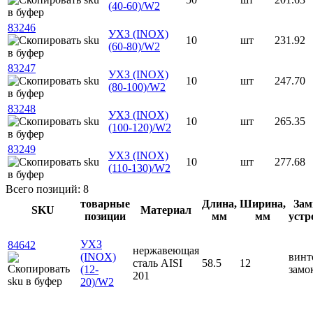
(40-60)/W2
83246
УХЗ (INOX)
10
шт
231.92
(60-80)/W2
83247
УХЗ (INOX)
10
шт
247.70
(80-100)/W2
83248
УХЗ (INOX)
10
шт
265.35
(100-120)/W2
83249
УХЗ (INOX)
10
шт
277.68
(110-130)/W2
Всего позиций: 8
товарные
Длина,
Ширина,
Зам
SKU
Материал
позиции
мм
мм
устр
УХЗ
84642
нержавеющая
(INOX)
винт
сталь AISI
58.5
12
(12-
замо
201
20)/W2