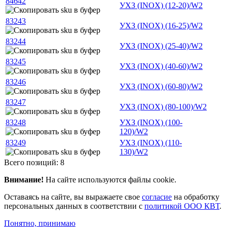
84642
УХЗ (INOX) (12-20)/W2
83243
УХЗ (INOX) (16-25)/W2
83244
УХЗ (INOX) (25-40)/W2
83245
УХЗ (INOX) (40-60)/W2
83246
УХЗ (INOX) (60-80)/W2
83247
УХЗ (INOX) (80-100)/W2
83248
УХЗ (INOX) (100-
120)/W2
83249
УХЗ (INOX) (110-
130)/W2
Всего позиций: 8
Внимание!
На сайте используются файлы cookie.
Оставаясь на сайте, вы выражаете свое
согласие
на обработку
персональных данных в соответствии с
политикой ООО КВТ
.
Понятно, принимаю