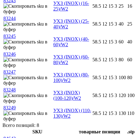
83243
УХЗ (INOX) (16-
58.5
12
15
3
25
16
25)/W2
83244
УХЗ (INOX) (25-
58.5
12
15
3
40
25
40)/W2
83245
УХЗ (INOX) (40-
58.5
12
15
3
60
40
60)/W2
83246
УХЗ (INOX) (60-
58.5
12
15
3
80
60
80)/W2
83247
УХЗ (INOX) (80-
58.5
12
15
3
100
80
100)/W2
83248
УХЗ (INOX)
58.5
12
15
3
120
100
(100-120)/W2
83249
УХЗ (INOX) (110-
58.5
12
15
3
130
110
130)/W2
Всего позиций: 8
SKU
товарные позиции
.stp