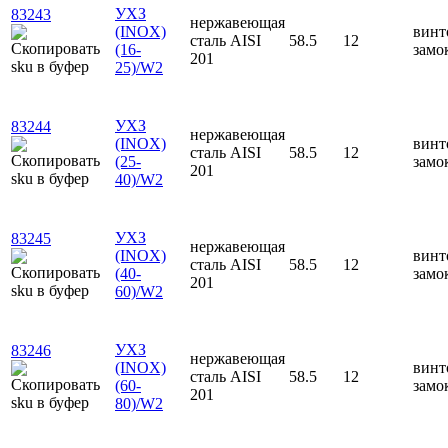
УХЗ
83243
нержавеющая
(INOX)
винт
сталь AISI
58.5
12
(16-
замо
201
25)/W2
УХЗ
83244
нержавеющая
(INOX)
винт
сталь AISI
58.5
12
(25-
замо
201
40)/W2
УХЗ
83245
нержавеющая
(INOX)
винт
сталь AISI
58.5
12
(40-
замо
201
60)/W2
УХЗ
83246
нержавеющая
(INOX)
винт
сталь AISI
58.5
12
(60-
замо
201
80)/W2