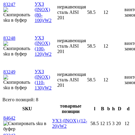
УХЗ
83247
нержавеющая
(INOX)
винт
сталь AISI
58.5
12
(80-
замо
201
100)/W2
УХЗ
83248
нержавеющая
(INOX)
винт
сталь AISI
58.5
12
(100-
замо
201
120)/W2
УХЗ
83249
нержавеющая
(INOX)
винт
сталь AISI
58.5
12
(110-
замо
201
130)/W2
Всего позиций: 8
товарные
SKU
l
B
b
h
D
d
позиции
84642
УХЗ (INOX) (12-
58.5
12
15
3
20
12
20)/W2