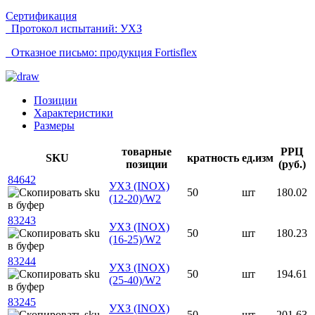
Сертификация
Протокол испытаний: УХЗ
Отказное письмо: продукция Fortisflex
Позиции
Характеристики
Размеры
товарные
РРЦ
SKU
кратность
ед.изм
позиции
(руб.)
84642
УХЗ (INOX)
50
шт
180.02
(12-20)/W2
83243
УХЗ (INOX)
50
шт
180.23
(16-25)/W2
83244
УХЗ (INOX)
50
шт
194.61
(25-40)/W2
83245
УХЗ (INOX)
50
шт
201.63