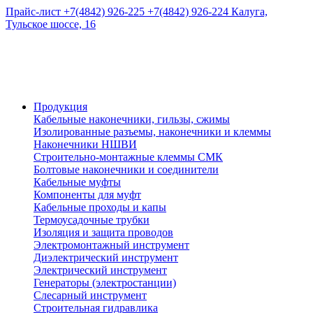
Прайс-лист
+7(4842) 926-225
+7(4842) 926-224
Калуга,
Тульское шоссе, 16
Продукция
Кабельные наконечники, гильзы, сжимы
Изолированные разъемы, наконечники и клеммы
Наконечники НШВИ
Строительно-монтажные клеммы СМК
Болтовые наконечники и соединители
Кабельные муфты
Компоненты для муфт
Кабельные проходы и капы
Термоусадочные трубки
Изоляция и защита проводов
Электромонтажный инструмент
Диэлектрический инструмент
Электрический инструмент
Генераторы (электростанции)
Слесарный инструмент
Строительная гидравлика